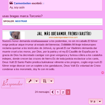
s
Carmenbeilen
escribió:
↑
a
j
Ay, soy asín
e
usas bragas marca Torconio?
SPOILER:
MOSTRAR
Nuestro honor demanda estafaaaaaaaar a los podemitas, no sin mi caballo.El führer
exige pedicar atque irrumar al estado del bienestar, Odiiiiiiiiiiiin.Mi linaje indoeuropeo
reclama quemar a los testículos de Jehová, oy gevalt.El zar Vladimiro demanda dar
muerte cruel a los moros, por Dios, por la patria y el rey.El Caudillo de España por la
gracia de Dios ha decretado castigar con gran venganza y furiosa cólera a los catalufos
indepes, donde crecen las cruces de hierro.Es de toda justicia esclavizar a los canis,
Deus Vult!.El Santo Padre predica bukkakear vilmente a los progres, cogito ergo sum.El
führer exige disecar con un soplete a los gandaluces, Deus Vult!.Es voluntad de Cristo
condenar a los moromiels, doy fe con mi sello.
responder
1
2
3
Anterior
24 mensajes
Ir a