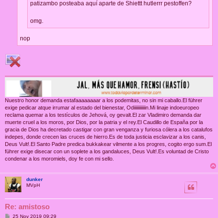
patizambo posteaba aquí aparte de Shiettt hutlerrr pestoffen?
omg.
nop
Nuestro honor demanda estafaaaaaaaar a los podemitas, no sin mi caballo.El führer
exige pedicar atque irrumar al estado del bienestar, Odiiiiiiiiiiiin.Mi linaje indoeuropeo
reclama quemar a los testículos de Jehová, oy gevalt.El zar Vladimiro demanda dar
muerte cruel a los moros, por Dios, por la patria y el rey.El Caudillo de España por la
gracia de Dios ha decretado castigar con gran venganza y furiosa cólera a los catalufos
indepes, donde crecen las cruces de hierro.Es de toda justicia esclavizar a los canis,
Deus Vult!.El Santo Padre predica bukkakear vilmente a los progres, cogito ergo sum.El
führer exige disecar con un soplete a los gandaluces, Deus Vult!.Es voluntad de Cristo
condenar a los moromiels, doy fe con mi sello.
dunker
MVpH
Re: amistoso
M
25 Nov 2019 09:29