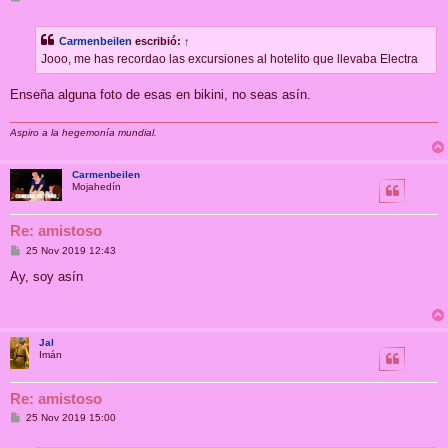
e
n
s
Carmenbeilen
escribió:
↑
a
j
Jooo, me has recordao las excursiones al hotelito que llevaba Electra
e
Enseña alguna foto de esas en bikini, no seas asín.
Aspiro a la hegemonía mundial.
Carmenbeilen
Mojahedín
Re: amistoso
M
25 Nov 2019 12:43
e
n
Ay, soy asín
s
a
j
e
Jal
Imán
Re: amistoso
M
25 Nov 2019 15:00
e
n