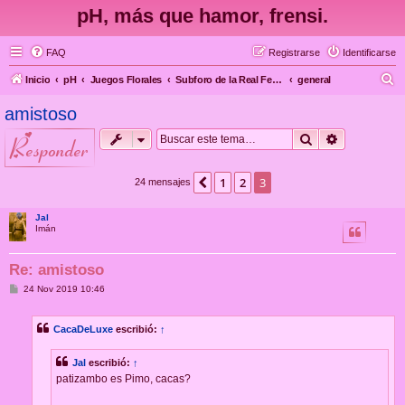
pH, más que hamor, frensi.
FAQ
Registrarse
Identificarse
B
Inicio
pH
Juegos Florales
Subforo de la Real Federación Española/Islámica del Posting Catch
general
u
amistoso
s
Buscar
Búsqueda 
responder
c
a
1
2
3
Anterior
24 mensajes
r
Jal
Imán
Re: amistoso
M
24 Nov 2019 10:46
e
n
s
CacaDeLuxe
escribió:
↑
a
j
e
Jal
escribió:
↑
patizambo es Pimo, cacas?