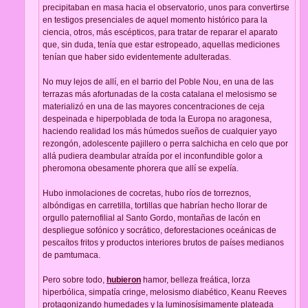
precipitaban en masa hacia el observatorio, unos para convertirse
en testigos presenciales de aquel momento histórico para la
ciencia, otros, más escépticos, para tratar de reparar el aparato
que, sin duda, tenía que estar estropeado, aquellas mediciones
tenían que haber sido evidentemente adulteradas.
No muy lejos de allí, en el barrio del Poble Nou, en una de las
terrazas más afortunadas de la costa catalana el melosismo se
materializó en una de las mayores concentraciones de ceja
despeinada e hiperpoblada de toda la Europa no aragonesa,
haciendo realidad los más húmedos sueños de cualquier yayo
rezongón, adolescente pajillero o perra salchicha en celo que por
allá pudiera deambular atraída por el inconfundible golor a
pheromona obesamente phorera que allí se expelía.
Hubo inmolaciones de cocretas, hubo ríos de torreznos,
albóndigas en carretilla, tortillas que habrían hecho llorar de
orgullo paternofilial al Santo Gordo, montañas de lacón en
despliegue sofónico y socrático, deforestaciones oceánicas de
pescaítos fritos y productos interiores brutos de países medianos
de pamtumaca.
Pero sobre todo,
hubieron
hamor, belleza freática, lorza
hiperbólica, simpatía cringe, melosismo diabético, Keanu Reeves
protagonizando humedades y la luminosísimamente plateada