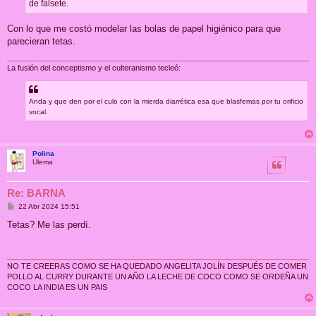
de falsete.
Con lo que me costó modelar las bolas de papel higiénico para que
parecieran tetas.
La fusión del conceptismo y el culteranismo tecleó:
Anda y que den por el culo con la mierda diarrética esa que blasfemas por tu orificio
vocal.
Polina
Ulema
Re: BARNA
M
22 Abr 2024 15:51
e
n
Tetas? Me las perdí.
s
a
j
e
NO TE CREERAS COMO SE HA QUEDADO ANGELITA JOLÍN DESPUÉS DE COMER
POLLO AL CURRY DURANTE UN AÑO LA LECHE DE COCO COMO SE ORDEÑA UN
COCO LA INDIA ES UN PAIS