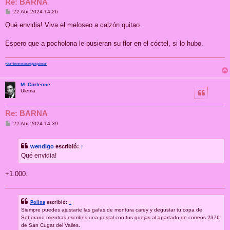
Re: BARNA
M
22 Abr 2024 14:26
e
n
Qué envidia! Viva el meloseo a calzón quitao.
s
a
j
Espero que a pocholona le pusieran su flor en el cóctel, si lo hubo.
e
yotambienmetendréquespamear
M. Corleone
Ulema
Re: BARNA
M
22 Abr 2024 14:39
e
n
s
wendigo
escribió:
↑
a
j
Qué envidia!
e
+1.000.
Polina
escribió:
↑
Siempre puedes ajustarte las gafas de montura carey y degustar tu copa de
Soberano mientras escribes una postal con tus quejas al apartado de correos 2376
de San Cugat del Valles.