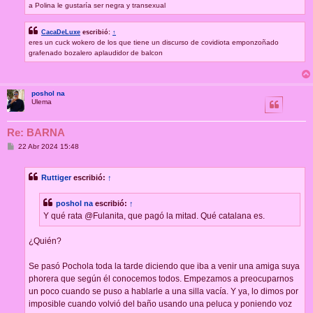
a Polina le gustaría ser negra y transexual
CacaDeLuxe
escribió:
↑
eres un cuck wokero de los que tiene un discurso de covidiota emponzoñado
grafenado bozalero aplaudidor de balcon
poshol na
Ulema
Re: BARNA
M
22 Abr 2024 15:48
e
n
s
Ruttiger
escribió:
↑
a
j
e
poshol na
escribió:
↑
Y qué rata @Fulanita, que pagó la mitad. Qué catalana es.
¿Quién?
Se pasó Pochola toda la tarde diciendo que iba a venir una amiga suya
phorera que según él conocemos todos. Empezamos a preocuparnos
un poco cuando se puso a hablarle a una silla vacía. Y ya, lo dimos por
imposible cuando volvió del baño usando una peluca y poniendo voz