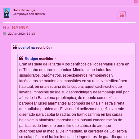
Dolordebarriga
Companys con diarrea
Re: BARNA
M
22 Abr 2024 12:14
e
n
s
poshol na
escribió:
↑
a
j
e
Ruttiger
escribió:
↑
Eran las siete de la tarde y los centíficos de l'observatori Fabra en
el Tibidabo entraron en pánico. Mientras que todos los
sismógrafos, barómetros, espectómetros, termómetros y
tacómetros se mantenían impasibles en su rutinez mediterránea
habitual, en una esquina de la cúpula, aquel cachivache que
llevaba impasible desde su desprecintaje y desembalaje allá por
años de la Barcelona preolímpica, de repente comenzó a
parpadear luces alarmantes al compás de una siniestra sirena
que aullaba problemas. El visor del bellezómetro, eficazmente
diseñado para captar la radiación hamigazmma en las capas
bajas de la atmósfera marcaba una inusual concentración de
partículas de torrezno por milímetro cúbico de aire que
cuadriplicaba la media. De inmediato, la carretera de Collserola
se colapsó por el tráfico inusual de ingenieros de guardia que se