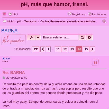
pH, más que hamor, frensi.
FAQ
Registrarse
Identificarse
B
Inicio
pH
Temáticos
Cocina, Restauración y obesidades mórbidas.
u
BARNA
s
Buscar
Búsqueda 
responder
c
a
Página
14
de
15
1
11
12
13
14
15
Anterior
Siguient
144 mensajes
…
r
Szalai
Mulá
Re: BARNA
M
22 Abr 2024 11:50
e
n
De vuelta me paró un control de la guardia urbana en una de las rotondas
s
de entrada a mi población. Iba así, así, para soplar pero resultó que uno
a
j
de los guardias del control me conoce desde preescolar y me dio paso.
e
La kdd muy guay. Estupendo poner caras y volver a coincidir con el
resto.