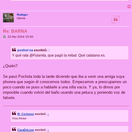
Ruttiger
Ulema
Re: BARNA
M
22 Abr 2024 15:00
e
n
s
poshol na
escribió:
↑
a
j
Y qué rata @Fulanita, que pagó la mitad. Qué catalana es.
e
¿Quién?
Se pasó Pochola toda la tarde diciendo que iba a venir una amiga suya
phorera que según él conocemos todos. Empezamos a preocuparnos un
poco cuando se puso a hablarle a una silla vacía. Y ya, lo dimos por
imposible cuando volvió del baño usando una peluca y poniendo voz de
falsete.
M. Corleone
escribió:
↑
Viva Alvise
CacaDeLuxe
escribió:
↑