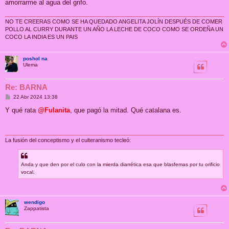
amorrarme al agua del grifo.
NO TE CREERAS COMO SE HA QUEDADO ANGELITA JOLÍN DESPUÉS DE COMER
POLLO AL CURRY DURANTE UN AÑO LA LECHE DE COCO COMO SE ORDEÑA UN
COCO LA INDIA ES UN PAIS
poshol na
Ulema
Re: BARNA
M
22 Abr 2024 13:38
e
n
Y qué rata
@Fulanita
, que pagó la mitad. Qué catalana es.
s
a
j
e
La fusión del conceptismo y el culteranismo tecleó:
Anda y que den por el culo con la mierda diarrética esa que blasfemas por tu orificio
vocal.
wendigo
Zappatista