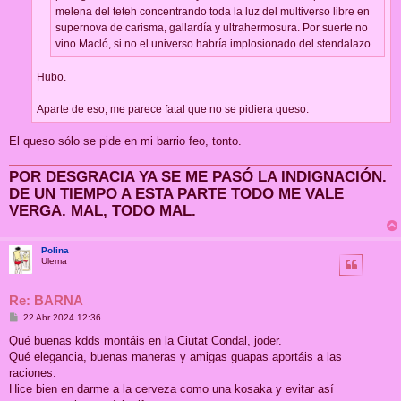
melena del teteh concentrando toda la luz del multiverso libre en
supernova de carisma, gallardía y ultrahermosura. Por suerte no
vino Macló, si no el universo habría implosionado del stendalazo.
Hubo.
Aparte de eso, me parece fatal que no se pidiera queso.
El queso sólo se pide en mi barrio feo, tonto.
POR DESGRACIA YA SE ME PASÓ LA INDIGNACIÓN.
DE UN TIEMPO A ESTA PARTE TODO ME VALE
VERGA. MAL, TODO MAL.
Polina
Ulema
Re: BARNA
M
22 Abr 2024 12:36
e
n
Qué buenas kdds montáis en la Ciutat Condal, joder.
s
Qué elegancia, buenas maneras y amigas guapas aportáis a las
a
j
raciones.
e
Hice bien en darme a la cerveza como una kosaka y evitar así