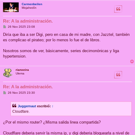
Carmenbeilen
Mojahedín
Re: A la administración.
M
26 Nov 2025 23:08
e
n
Diría que iba a ser Digi, pero en casa de mi madre, con Jazztel, también
s
es complicao el pirateo; por lo menos lo fue el de libros.
a
j
e
Nosotros somos de ver, básicamente, series decimonónicas y liga
hypertension.
rianxeira
Ulema
Re: A la administración.
M
26 Nov 2025 23:30
e
n
s
Juggernaut
escribió:
↑
a
j
Cloudfare.
e
¿Por el mismo router? ¿Misma salida linea compartida?
Cloudflare deberia servir la misma ip, y digi deberia bloquearla a nivel de