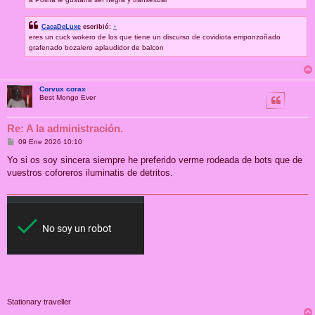
CacaDeLuxe
escribió:
↑
eres un cuck wokero de los que tiene un discurso de covidiota emponzoñado
grafenado bozalero aplaudidor de balcon
Corvux corax
Best Mongo Ever
Re: A la administración.
M
09 Ene 2026 10:10
e
n
Yo si os soy sincera siempre he preferido verme rodeada de bots que de
s
vuestros coforeros iluminatis de detritos.
a
j
e
Stationary traveller