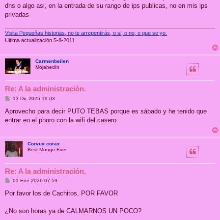
dns o algo asi, en la entrada de su rango de ips publicas, no en mis ips
privadas
Visita Pequeñas historias, no te arrepentirás, o si, o no, o que se yo.
Ultima actualización 5-8-2011
Carmenbeilen
Mojahedín
Re: A la administración.
M
13 Dic 2025 19:03
e
n
Aprovecho para decir PUTO TEBAS porque es sábado y he tenido que
s
entrar en el phoro con la wifi del casero.
a
j
e
Corvux corax
Best Mongo Ever
Re: A la administración.
M
01 Ene 2026 07:59
e
n
Por favor los de Cachitos, POR FAVOR
s
a
j
¿No son horas ya de CALMARNOS UN POCO?
e