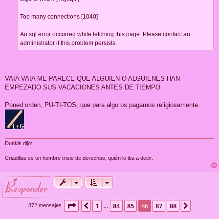
Too many connections [1040]
An sql error occurred while fetching this page. Please contact an
administrator if this problem persists.
VAIA VAIA ME PARECE QUE ALGUIEN O ALGUIENES HAN
EMPEZADO SUS VACACIONES ANTES DE TIEMPO.
Poned orden, PU-TI-TOS, que para algo os pagamos religiosamente.
Dunkis dijo:
Criadillas es un hombre triste de derechas, quién lo iba a decir.
responder
Página
86
de
88
1
84
85
86
87
88
Anterior
Siguient
872 mensajes
…