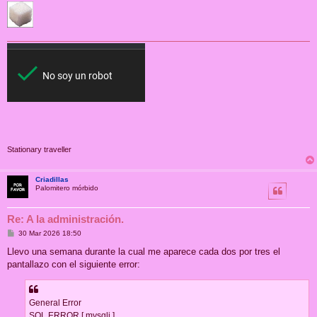
Stationary traveller
Criadillas
Palomitero mórbido
Re: A la administración.
M
30 Mar 2026 18:50
e
n
Llevo una semana durante la cual me aparece cada dos por tres el
s
pantallazo con el siguiente error:
a
j
e
General Error
SQL ERROR [ mysqli ]