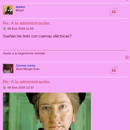
dunker
MVpH
Re: A la administración.
M
09 Ene 2026 11:05
e
n
Sueñan los bots con cuervas eléctricas?
s
a
j
e
Aspiro a la hegemonía mundial.
Corvux corax
Best Mongo Ever
Re: A la administración.
M
09 Ene 2026 12:37
e
n
s
a
j
e