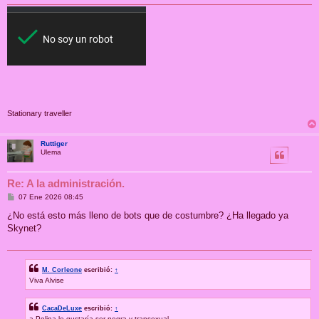
Stationary traveller
Ruttiger
Ulema
Re: A la administración.
M
07 Ene 2026 08:45
e
n
¿No está esto más lleno de bots que de costumbre? ¿Ha llegado ya
s
Skynet?
a
j
e
M. Corleone
escribió:
↑
Viva Alvise
CacaDeLuxe
escribió:
↑
a Polina le gustaría ser negra y transexual