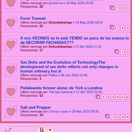
Último mensaje por
poshol na
«
19 May 2026 20:35
Respuestas:
25
1
2
3
Furor Travesti
Último mensaje por
Dolordebarriga
«
14 May 2026 18:52
Respuestas:
22
1
2
3
A mis VECINOS se le está YENDO un poco de las manos lo
de DECORAR FACHADAS???
Último mensaje por
Dolordebarriga
«
27 Abr 2026 17:16
Respuestas:
17
1
2
Sex Dolls and the Evolution of TechnologyThe
development of sex dolls reflects not only changes in
human intimacy but al
Último mensaje por
Polina
«
06 Jun 2025 13:45
Respuestas:
4
Pedaleando forever alone: de York a Londres
Último mensaje por
The last samurai
«
17 Abr 2025 21:52
Respuestas:
52
1
2
3
4
5
6
Salt and Prepper
Último mensaje por
Corvux corax
«
29 Mar 2025 09:26
Respuestas:
33
1
2
3
4