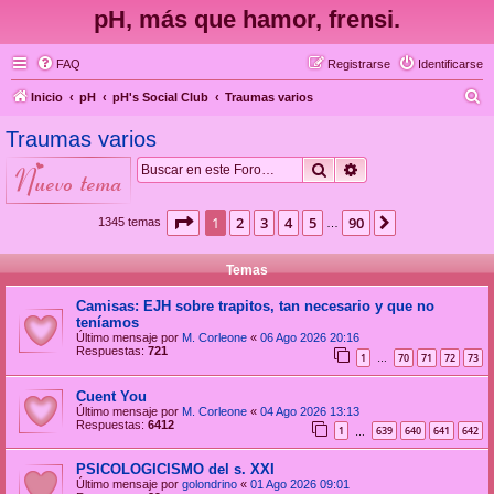
pH, más que hamor, frensi.
FAQ
Registrarse
Identificarse
B
Inicio
pH
pH's Social Club
Traumas varios
u
Traumas varios
s
Buscar
Búsqueda avanzad
nuevo tema
c
a
Página
1
de
90
1
2
3
4
5
90
Siguiente
1345 temas
…
r
Temas
Camisas: EJH sobre trapitos, tan necesario y que no
teníamos
Último mensaje por
M. Corleone
«
06 Ago 2026 20:16
Respuestas:
721
1
70
71
72
73
…
Cuent You
Último mensaje por
M. Corleone
«
04 Ago 2026 13:13
Respuestas:
6412
1
639
640
641
642
…
PSICOLOGICISMO del s. XXI
Último mensaje por
golondrino
«
01 Ago 2026 09:01