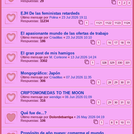
Respuestas:
29
1
2
3
EJH De las feministas retardeds
Último mensaje por
Polina
«
23 Jul 2026 19:11
Respuestas:
11234
1
1121
1122
1123
1124
…
El apasionante mundo de las ofertas de trabajo
Último mensaje por
Criadillas
«
23 Jul 2026 10:10
Respuestas:
186
1
16
17
18
19
…
El gran post de mis hamigos
Último mensaje por
M. Corleone
«
13 Jul 2026 14:24
Respuestas:
3302
1
328
329
330
331
…
Mongográfico: Japón
Último mensaje por
Criadillas
«
07 Jul 2026 11:35
Respuestas:
306
1
28
29
30
31
…
CRIPTOMONEDAS TO THE MOON
Último mensaje por
wendigo
«
06 Jun 2026 01:09
Respuestas:
316
1
29
30
31
32
…
Qué fue de...?
Último mensaje por
Dolordebarriga
«
26 May 2026 04:19
Respuestas:
106
1
8
9
10
11
…
Propósito de año nuevo: comerme el mundo