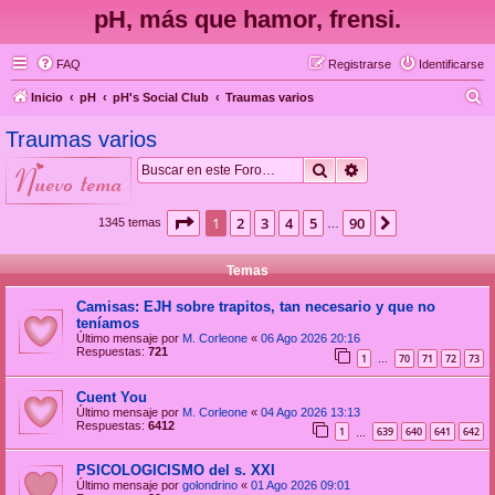
pH, más que hamor, frensi.
FAQ
Registrarse
Identificarse
B
Inicio
pH
pH's Social Club
Traumas varios
u
Traumas varios
s
Buscar
Búsqueda avanzad
nuevo tema
c
a
Página
1
de
90
1
2
3
4
5
90
Siguiente
1345 temas
…
r
Temas
Camisas: EJH sobre trapitos, tan necesario y que no
teníamos
Último mensaje por
M. Corleone
«
06 Ago 2026 20:16
Respuestas:
721
1
70
71
72
73
…
Cuent You
Último mensaje por
M. Corleone
«
04 Ago 2026 13:13
Respuestas:
6412
1
639
640
641
642
…
PSICOLOGICISMO del s. XXI
Último mensaje por
golondrino
«
01 Ago 2026 09:01