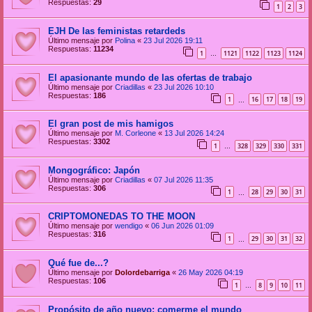
Respuestas:
29
1
2
3
EJH De las feministas retardeds
Último mensaje por
Polina
«
23 Jul 2026 19:11
Respuestas:
11234
1
1121
1122
1123
1124
…
El apasionante mundo de las ofertas de trabajo
Último mensaje por
Criadillas
«
23 Jul 2026 10:10
Respuestas:
186
1
16
17
18
19
…
El gran post de mis hamigos
Último mensaje por
M. Corleone
«
13 Jul 2026 14:24
Respuestas:
3302
1
328
329
330
331
…
Mongográfico: Japón
Último mensaje por
Criadillas
«
07 Jul 2026 11:35
Respuestas:
306
1
28
29
30
31
…
CRIPTOMONEDAS TO THE MOON
Último mensaje por
wendigo
«
06 Jun 2026 01:09
Respuestas:
316
1
29
30
31
32
…
Qué fue de...?
Último mensaje por
Dolordebarriga
«
26 May 2026 04:19
Respuestas:
106
1
8
9
10
11
…
Propósito de año nuevo: comerme el mundo