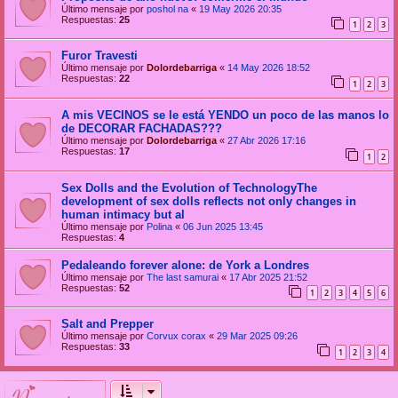
Último mensaje por
poshol na
«
19 May 2026 20:35
Respuestas:
25
1
2
3
Furor Travesti
Último mensaje por
Dolordebarriga
«
14 May 2026 18:52
Respuestas:
22
1
2
3
A mis VECINOS se le está YENDO un poco de las manos lo
de DECORAR FACHADAS???
Último mensaje por
Dolordebarriga
«
27 Abr 2026 17:16
Respuestas:
17
1
2
Sex Dolls and the Evolution of TechnologyThe
development of sex dolls reflects not only changes in
human intimacy but al
Último mensaje por
Polina
«
06 Jun 2025 13:45
Respuestas:
4
Pedaleando forever alone: de York a Londres
Último mensaje por
The last samurai
«
17 Abr 2025 21:52
Respuestas:
52
1
2
3
4
5
6
Salt and Prepper
Último mensaje por
Corvux corax
«
29 Mar 2025 09:26
Respuestas:
33
1
2
3
4