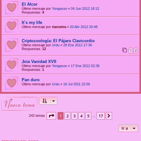
El Alcor
Último mensaje por
Yongasoo
«
04 Jun 2012 18:12
Respuestas:
4
It´s my life
Último mensaje por
rianxeira
«
20 Abr 2012 20:48
Criptozoología: El Pájaro Clavicordio
Último mensaje por
Urdu
«
28 Ene 2012 17:36
Respuestas:
12
1
2
Joia Vanidad XVII
Último mensaje por
Yongasoo
«
17 Ene 2012 02:38
Respuestas:
1
Pan duro
Último mensaje por
Urdu
«
16 Jul 2011 22:56
nuevo tema
Página
1
de
17
1
2
3
4
5
17
Siguiente
242 temas
…
Ir a