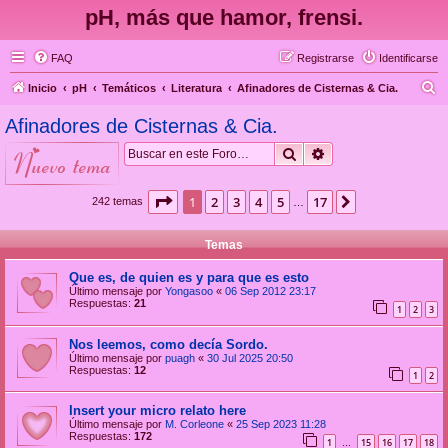
pH, más que hamor, frensi.
FAQ
Registrarse
Identificarse
B
Inicio
pH
Temáticos
Literatura
Afinadores de Cisternas & Cia.
u
Afinadores de Cisternas & Cia.
s
Buscar
Búsqueda avanzad
nuevo tema
c
a
Página
1
de
17
1
2
3
4
5
17
Siguiente
242 temas
…
r
Temas
Que es, de quien es y para que es esto
Último mensaje por
Yongasoo
«
06 Sep 2012 23:17
Respuestas:
21
1
2
3
Nos leemos, como decía Sordo.
Último mensaje por
puagh
«
30 Jul 2025 20:50
Respuestas:
12
1
2
Insert your micro relato here
Último mensaje por
M. Corleone
«
25 Sep 2023 11:28
Respuestas:
172
1
15
16
17
18
…