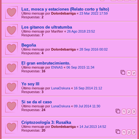
Luz, mosca y estaciones (Relato corto y falto)
Último mensaje por
Dolordebarriga
«
23 Mar 2022 17:59
Respuestas:
2
Los gitanos de ultratumba
Último mensaje por
MariNer
«
26 Ago 2018 23:52
Respuestas:
7
Begoña
Último mensaje por
Dolordebarriga
«
28 Sep 2016 00:02
Respuestas:
4
El gran embrutecimiento.
Último mensaje por
ENNAS
«
06 Sep 2015 11:34
Respuestas:
16
1
2
Yo soy III
Último mensaje por
LunaOskura
«
16 Sep 2014 21:12
Respuestas:
3
Si se da el caso
Último mensaje por
LunaOskura
«
09 Jul 2014 11:30
Respuestas:
24
1
2
3
Criptozoología 3: Rusalka
Último mensaje por
Dolordebarriga
«
14 Jul 2013 14:52
Respuestas:
20
1
2
3