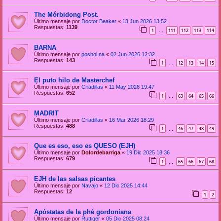
The Mórbidong Post.
Último mensaje por
Doctor Beaker
«
13 Jun 2026 13:52
Respuestas:
1139
1
111
112
113
114
…
BARNA
Último mensaje por
poshol na
«
02 Jun 2026 12:32
Respuestas:
143
1
12
13
14
15
…
El puto hilo de Masterchef
Último mensaje por
Criadillas
«
11 May 2026 19:47
Respuestas:
652
1
63
64
65
66
…
MADRIT
Último mensaje por
Criadillas
«
16 Mar 2026 18:29
Respuestas:
488
1
46
47
48
49
…
Que es eso, eso es QUESO (EJH)
Último mensaje por
Dolordebarriga
«
19 Dic 2025 18:36
Respuestas:
679
1
65
66
67
68
…
EJH de las salsas picantes
Último mensaje por
Navajo
«
12 Dic 2025 14:44
Respuestas:
12
1
2
Apóstatas de la phé gordoniana
Último mensaje por
Ruttiger
«
05 Dic 2025 08:24