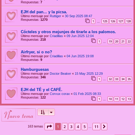
Respuestas:
7
EJH del pan... y la picsa.
Último mensaje por
Ruttiger
«
30 Sep 2025 08:47
Respuestas:
1270
1
125
126
127
128
…
Cócteles y otros mejunjes de tirarle a los palomos.
Último mensaje por
Criadillas
«
09 Jun 2025 12:04
Respuestas:
218
1
19
20
21
22
…
Airfryer, si o no?
Último mensaje por
Criadillas
«
04 Jun 2025 19:08
Respuestas:
9
Hamburguesas
Último mensaje por
Doctor Beaker
«
15 May 2025 12:29
Respuestas:
346
1
32
33
34
35
…
EJH del TÉ y el CAFÉ.
Último mensaje por
Corvux corax
«
01 Feb 2025 08:33
Respuestas:
122
1
10
11
12
13
…
nuevo tema
Página
1
de
11
1
2
3
4
5
11
Siguiente
163 temas
…