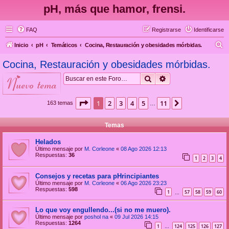
pH, más que hamor, frensi.
FAQ
Registrarse
Identificarse
B
Inicio
pH
Temáticos
Cocina, Restauración y obesidades mórbidas.
u
Cocina, Restauración y obesidades mórbidas.
s
Buscar
Búsqueda avanzad
nuevo tema
c
a
Página
1
de
11
1
2
3
4
5
11
Siguiente
163 temas
…
r
Temas
Helados
Último mensaje por
M. Corleone
«
08 Ago 2026 12:13
Respuestas:
36
1
2
3
4
Consejos y recetas para pHrincipiantes
Último mensaje por
M. Corleone
«
06 Ago 2026 23:23
Respuestas:
598
1
57
58
59
60
…
Lo que voy engullendo...(si no me muero).
Último mensaje por
poshol na
«
09 Jul 2026 14:15
Respuestas:
1264
1
124
125
126
127
…