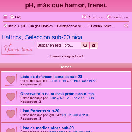
pH, más que hamor, frensi.
FAQ
Registrarse
Identificarse
B
Inicio
pH
Juegos Florales
Polideportivo Municipal
Hattrick, Selección sub-20 nica
u
Hattrick, Selección sub-20 nica
s
Buscar
Búsqueda avanzad
nuevo tema
c
a
11 temas • Página
1
de
1
r
Temas
Lista de defensas laterales sub-20
Último mensaje por
Fueesor916
«
27 Ene 2009 14:52
Respuestas:
6
Observatorio de nuevas promesas nicas.
Último mensaje por
Fulucy352
«
27 Ene 2009 13:10
Respuestas:
2
Lista Porteros sub-20
Último mensaje por
fghi034
«
09 Dic 2008 09:04
Respuestas:
1
Lista de medios nicas sub-20