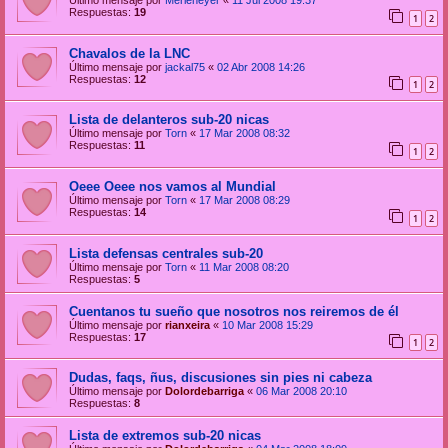
Último mensaje por
Merleneyer
«
11 Jul 2008 19:37
Respuestas:
19
1
2
Chavalos de la LNC
Último mensaje por
jackal75
«
02 Abr 2008 14:26
Respuestas:
12
1
2
Lista de delanteros sub-20 nicas
Último mensaje por
Torn
«
17 Mar 2008 08:32
Respuestas:
11
1
2
Oeee Oeee nos vamos al Mundial
Último mensaje por
Torn
«
17 Mar 2008 08:29
Respuestas:
14
1
2
Lista defensas centrales sub-20
Último mensaje por
Torn
«
11 Mar 2008 08:20
Respuestas:
5
Cuentanos tu sueño que nosotros nos reiremos de él
Último mensaje por
rianxeira
«
10 Mar 2008 15:29
Respuestas:
17
1
2
Dudas, faqs, ñus, discusiones sin pies ni cabeza
Último mensaje por
Dolordebarriga
«
06 Mar 2008 20:10
Respuestas:
8
Lista de extremos sub-20 nicas