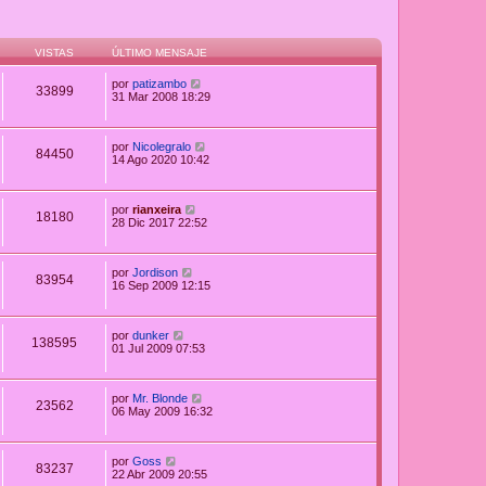
VISTAS
ÚLTIMO MENSAJE
por
patizambo
33899
31 Mar 2008 18:29
por
Nicolegralo
84450
14 Ago 2020 10:42
por
rianxeira
18180
28 Dic 2017 22:52
por
Jordison
83954
16 Sep 2009 12:15
por
dunker
138595
01 Jul 2009 07:53
por
Mr. Blonde
23562
06 May 2009 16:32
por
Goss
83237
22 Abr 2009 20:55