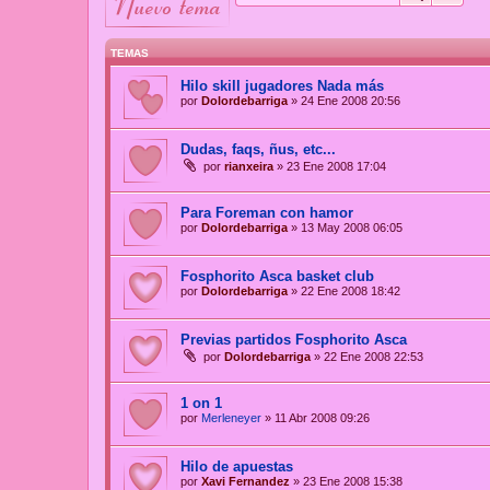
nuevo tema
TEMAS
Hilo skill jugadores Nada más
por
Dolordebarriga
»
24 Ene 2008 20:56
Dudas, faqs, ñus, etc...
por
rianxeira
»
23 Ene 2008 17:04
Para Foreman con hamor
por
Dolordebarriga
»
13 May 2008 06:05
Fosphorito Asca basket club
por
Dolordebarriga
»
22 Ene 2008 18:42
Previas partidos Fosphorito Asca
por
Dolordebarriga
»
22 Ene 2008 22:53
1 on 1
por
Merleneyer
»
11 Abr 2008 09:26
Hilo de apuestas
por
Xavi Fernandez
»
23 Ene 2008 15:38