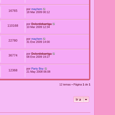
por
mayhem
16765
18 Mar 2009 00:12
por
Dolordebarriga
110168
10 Mar 2009 12:34
por
mayhem
22780
31 Ene 2009 14:00
por
Dolordebarriga
36774
08 Ene 2009 19:27
por
Party Boy
12368
21 May 2008 06:08
12 temas • Página
1
de
1
Ir a