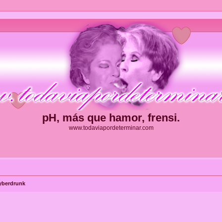
pH, más que hamor, frensi.
www.todaviapordeterminar.com
yberdrunk
ueda avanzada