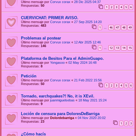
Último mensaje por
Corvux corax
«
28 Dic 2025 04:37
Respuestas:
50
1
2
3
4
5
6
CUERVICHAT: PRIMER AVISO.
Último mensaje por
Corvux corax
«
27 Sep 2025 14:20
Respuestas:
483
1
46
47
48
49
…
Problemas al postear
Último mensaje por
Corvux corax
«
12 Abr 2025 12:46
Respuestas:
146
1
12
13
14
15
…
Plataforma de Besitos Para el AdminGuapo.
Último mensaje por
Yongasoo
«
02 May 2024 16:48
Respuestas:
8
Petición
Último mensaje por
Corvux corax
«
21 Feb 2022 15:56
Respuestas:
50
1
2
3
4
5
6
Tornado, earchquakes?! No, it is XEvil.
Último mensaje por
juanmiguelsebas
«
18 May 2021 15:24
Respuestas:
9
Loción de censura para DoloresDeBarriga
Último mensaje por
Dolordebarriga
«
04 Nov 2020 20:02
Respuestas:
23
1
2
3
¿Cómo hacís