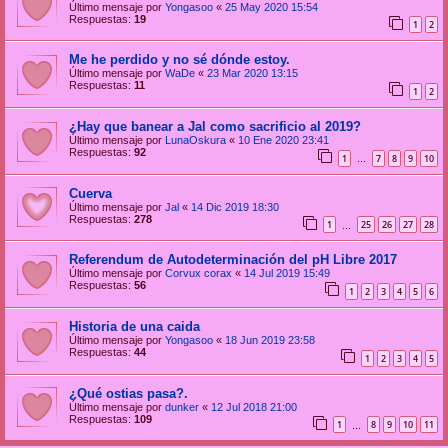
Último mensaje por
Yongasoo
«
25 May 2020 15:54
Respuestas:
19
1
2
Me he perdido y no sé dónde estoy.
Último mensaje por
WaDe
«
23 Mar 2020 13:15
Respuestas:
11
1
2
¿Hay que banear a Jal como sacrificio al 2019?
Último mensaje por
LunaOskura
«
10 Ene 2020 23:41
Respuestas:
92
1
7
8
9
10
…
Cuerva
Último mensaje por
Jal
«
14 Dic 2019 18:30
Respuestas:
278
1
25
26
27
28
…
Referendum de Autodeterminación del pH Libre 2017
Último mensaje por
Corvux corax
«
14 Jul 2019 15:49
Respuestas:
56
1
2
3
4
5
6
Historia de una caida
Último mensaje por
Yongasoo
«
18 Jun 2019 23:58
Respuestas:
44
1
2
3
4
5
¿Qué ostias pasa?.
Último mensaje por
dunker
«
12 Jul 2018 21:00
Respuestas:
109
1
8
9
10
11
…