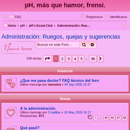
pH, más que hamor, frensi.
FAQ
Registrarse
Identificarse
B
Inicio
pH
pH's Social Club
Administración: Ruegos, quejas y sugerencias
u
Administración: Ruegos, quejas y sugerencias
s
Buscar
Búsqueda avanzad
nuevo tema
c
a
Página
1
de
36
1
2
3
4
5
36
Siguiente
536 temas
…
r
Anuncios
¿Que me pasa doctor? FAQ técnico del foro
Último mensaje por
rianxeira
«
04 Sep 2006 15:37
Temas
A la administración.
Último mensaje por
Criadillas
«
26 May 2026 10:17
Respuestas:
871
1
85
86
87
88
…
Qué pasó?