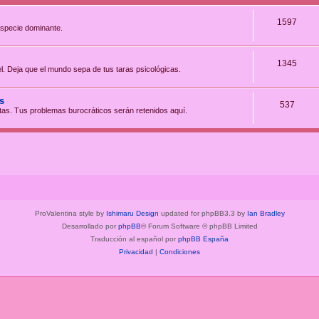
1597
especie dominante.
1345
iel. Deja que el mundo sepa de tus taras psicológicas.
s
537
tas. Tus problemas burocráticos serán retenidos aquí.
ProValentina style by
Ishimaru Design
updated for phpBB3.3 by
Ian Bradley
Desarrollado por
phpBB
® Forum Software © phpBB Limited
Traducción al español por
phpBB España
Privacidad
|
Condiciones