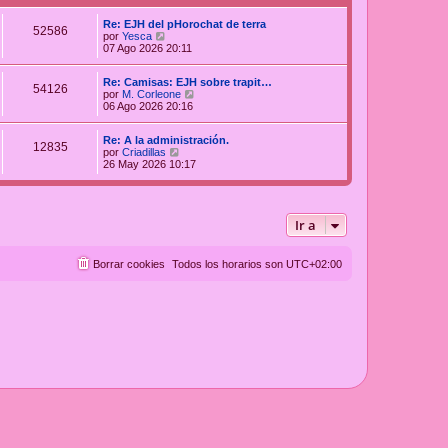
Re: EJH del pHorochat de terra
52586
V
por
Yesca
e
07 Ago 2026 20:11
r
ú
Re: Camisas: EJH sobre trapit…
l
54126
V
por
M. Corleone
t
e
06 Ago 2026 20:16
i
r
m
ú
o
Re: A la administración.
l
m
12835
V
por
Criadillas
t
e
e
26 May 2026 10:17
i
n
r
m
s
ú
o
a
l
m
j
t
e
e
Ir a
i
n
m
s
o
a
m
j
Borrar cookies
Todos los horarios son
UTC+02:00
e
e
n
s
a
j
e