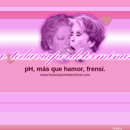
pH, más que hamor, frensi.
www.todaviapordeterminar.com
TEMAS