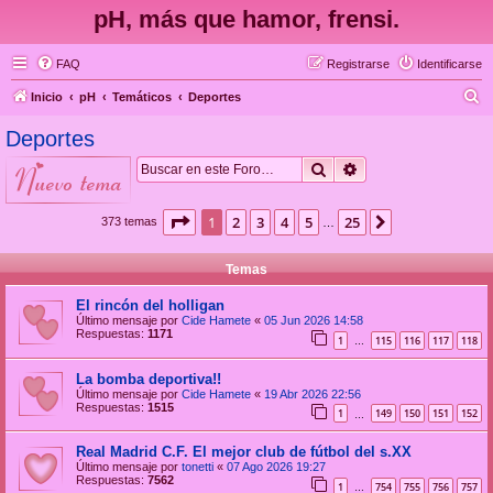
pH, más que hamor, frensi.
FAQ
Registrarse
Identificarse
B
Inicio
pH
Temáticos
Deportes
u
Deportes
s
Buscar
Búsqueda avanzad
nuevo tema
c
a
Página
1
de
25
1
2
3
4
5
25
Siguiente
373 temas
…
r
Temas
El rincón del holligan
Último mensaje por
Cide Hamete
«
05 Jun 2026 14:58
Respuestas:
1171
1
115
116
117
118
…
La bomba deportiva!!
Último mensaje por
Cide Hamete
«
19 Abr 2026 22:56
Respuestas:
1515
1
149
150
151
152
…
Real Madrid C.F. El mejor club de fútbol del s.XX
Último mensaje por
tonetti
«
07 Ago 2026 19:27
Respuestas:
7562
1
754
755
756
757
…