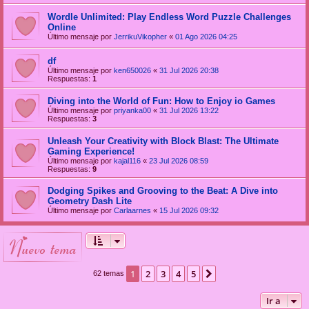
Wordle Unlimited: Play Endless Word Puzzle Challenges
Online
Último mensaje por
JerrikuVikopher
«
01 Ago 2026 04:25
df
Último mensaje por
ken650026
«
31 Jul 2026 20:38
Respuestas:
1
Diving into the World of Fun: How to Enjoy io Games
Último mensaje por
priyanka00
«
31 Jul 2026 13:22
Respuestas:
3
Unleash Your Creativity with Block Blast: The Ultimate
Gaming Experience!
Último mensaje por
kajal116
«
23 Jul 2026 08:59
Respuestas:
9
Dodging Spikes and Grooving to the Beat: A Dive into
Geometry Dash Lite
Último mensaje por
Carlaarnes
«
15 Jul 2026 09:32
nuevo tema
1
2
3
4
5
Siguiente
62 temas
Ir a