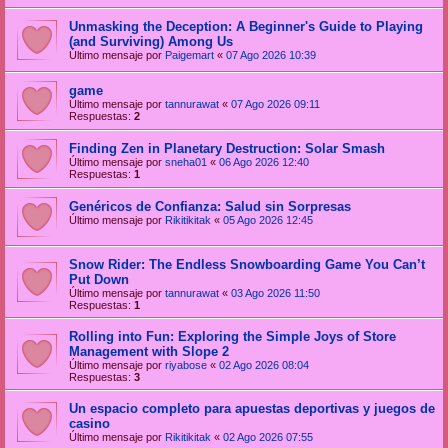
Unmasking the Deception: A Beginner's Guide to Playing
(and Surviving) Among Us
Último mensaje por
Paigemart
«
07 Ago 2026 10:39
game
Último mensaje por
tannurawat
«
07 Ago 2026 09:11
Respuestas:
2
Finding Zen in Planetary Destruction: Solar Smash
Último mensaje por
sneha01
«
06 Ago 2026 12:40
Respuestas:
1
Genéricos de Confianza: Salud sin Sorpresas
Último mensaje por
Rikitikitak
«
05 Ago 2026 12:45
Snow Rider: The Endless Snowboarding Game You Can’t
Put Down
Último mensaje por
tannurawat
«
03 Ago 2026 11:50
Respuestas:
1
Rolling into Fun: Exploring the Simple Joys of Store
Management with Slope 2
Último mensaje por
riyabose
«
02 Ago 2026 08:04
Respuestas:
3
Un espacio completo para apuestas deportivas y juegos de
casino
Último mensaje por
Rikitikitak
«
02 Ago 2026 07:55