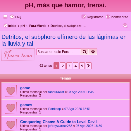
pH, más que hamor, frensi.
FAQ
Registrarse
Identificarse
B
Inicio
pH
Puta Mierda
Detritos, el subphoro efímero de las lágrimas en la lluvia y tal
u
Detritos, el subphoro efímero de las lágrimas en
s
la lluvia y tal
c
Buscar
Búsqueda avanzad
nuevo tema
a
r
1
2
3
4
5
Siguiente
62 temas
Temas
game
Último mensaje por
tannurawat
«
08 Ago 2026 11:35
Respuestas:
2
games
Último mensaje por
Petriktop
«
07 Ago 2026 18:51
Respuestas:
1
Conquering Chaos: A Guide to Level Devil
Último mensaje por
jeffreywarner283
«
07 Ago 2026 18:30
Respuestas:
1