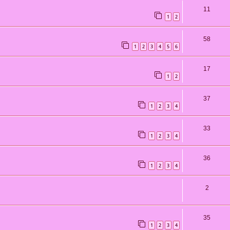
11
1
2
58
1
2
3
4
5
6
17
1
2
37
1
2
3
4
33
1
2
3
4
36
1
2
3
4
2
35
1
2
3
4