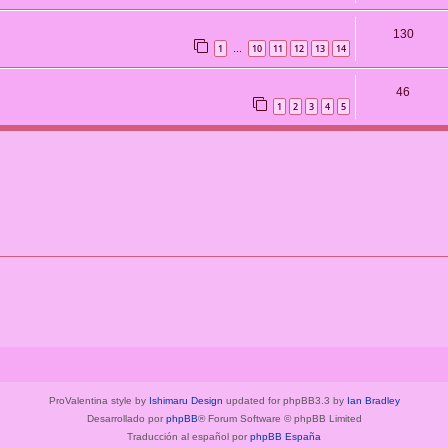
130
1
10
11
12
13
14
…
46
1
2
3
4
5
ProValentina style by
Ishimaru Design
updated for phpBB3.3 by
Ian Bradley
Desarrollado por
phpBB
® Forum Software © phpBB Limited
Traducción al español por
phpBB España