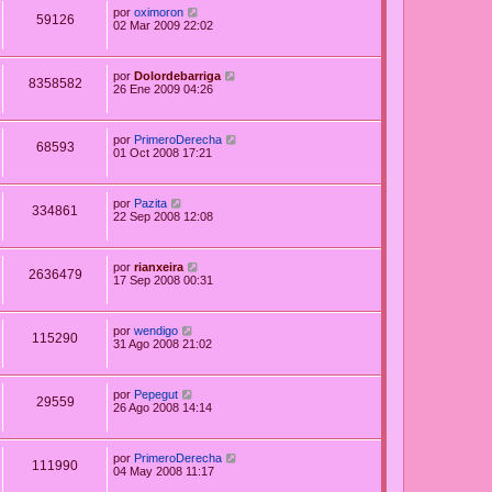
por
oximoron
59126
02 Mar 2009 22:02
por
Dolordebarriga
8358582
26 Ene 2009 04:26
por
PrimeroDerecha
68593
01 Oct 2008 17:21
por
Pazita
334861
22 Sep 2008 12:08
por
rianxeira
2636479
17 Sep 2008 00:31
por
wendigo
115290
31 Ago 2008 21:02
por
Pepegut
29559
26 Ago 2008 14:14
por
PrimeroDerecha
111990
04 May 2008 11:17