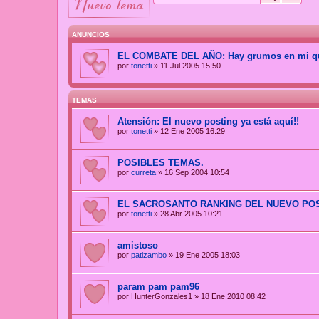
nuevo tema
ANUNCIOS
EL COMBATE DEL AÑO: Hay grumos en mi que
por
tonetti
»
11 Jul 2005 15:50
TEMAS
Atensión: El nuevo posting ya está aquí!!
por
tonetti
»
12 Ene 2005 16:29
POSIBLES TEMAS.
por
curreta
»
16 Sep 2004 10:54
EL SACROSANTO RANKING DEL NUEVO PO
por
tonetti
»
28 Abr 2005 10:21
amistoso
por
patizambo
»
19 Ene 2005 18:03
param pam pam96
por
HunterGonzales1
»
18 Ene 2010 08:42