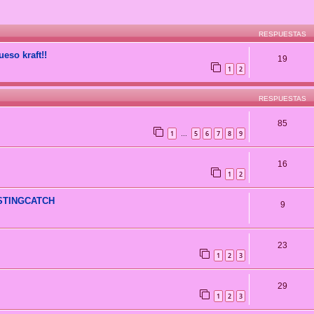
RESPUESTAS
so kraft!!
19
1
2
RESPUESTAS
85
1
5
6
7
8
9
…
16
1
2
STINGCATCH
9
23
1
2
3
29
1
2
3