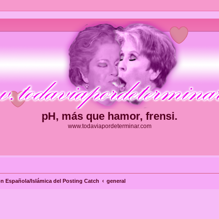
pH, más que hamor, frensi.
www.todaviapordeterminar.com
ón Española/Islámica del Posting Catch
general
ueda avanzada