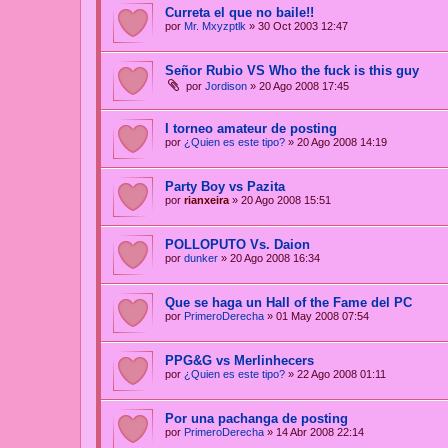
Curreta el que no baile!!
por
Mr. Mxyzptlk
»
30 Oct 2003 12:47
Señor Rubio VS Who the fuck is this guy
por
Jordison
»
20 Ago 2008 17:45
I torneo amateur de posting
por
¿Quien es este tipo?
»
20 Ago 2008 14:19
Party Boy vs Pazita
por
rianxeira
»
20 Ago 2008 15:51
POLLOPUTO Vs. Daion
por
dunker
»
20 Ago 2008 16:34
Que se haga un Hall of the Fame del PC
por
PrimeroDerecha
»
01 May 2008 07:54
PPG&G vs Merlinhecers
por
¿Quien es este tipo?
»
22 Ago 2008 01:11
Por una pachanga de posting
por
PrimeroDerecha
»
14 Abr 2008 22:14