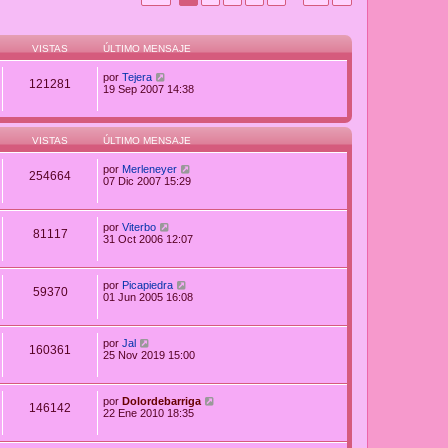
VISTAS
ÚLTIMO MENSAJE
por
Tejera
121281
19 Sep 2007 14:38
VISTAS
ÚLTIMO MENSAJE
por
Merleneyer
254664
07 Dic 2007 15:29
por
Viterbo
81117
31 Oct 2006 12:07
por
Picapiedra
59370
01 Jun 2005 16:08
por
Jal
160361
25 Nov 2019 15:00
por
Dolordebarriga
146142
22 Ene 2010 18:35