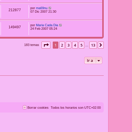
por
ma69nu
212877
07 Dic 2007 21:30
por
Maria Cada Dia
149497
24 Feb 2007 05:24
Página
1
de
13
1
2
3
4
5
13
Siguiente
183 temas
…
Ir a
Borrar cookies
Todos los horarios son
UTC+02:00