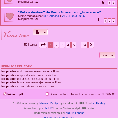
Respuestas:
12
1
2
"Vida y destino" de Vasili Grossman, ¿lo acabaré?
Último mensaje por
M. Corleone
«
21 Jul 2023 09:56
Respuestas:
21
1
2
3
nuevo tema
Página
1
de
34
1
2
3
4
5
34
Siguiente
508 temas
…
Ir a
PERMISOS DEL FORO
No puedes
abrir nuevos temas en este Foro
No puedes
responder a temas en este Foro
No puedes
editar sus mensajes en este Foro
No puedes
borrar sus mensajes en este Foro
No puedes
enviar adjuntos en este Foro
Inicio
pH
Borrar cookies
Todos los horarios son
UTC+02:00
ProValentina style by
Ishimaru Design
updated for phpBB3.3 by
Ian Bradley
Desarrollado por
phpBB
® Forum Software © phpBB Limited
Traducción al español por
phpBB España
Privacidad
|
Condiciones