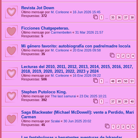
Revista Jot Down
Último mensaje por
M. Corleone
«
16 Jun 2026 15:45
Respuestas:
372
1
35
36
37
38
…
Ficciones Chatgepeteras.
Último mensaje por
Carmenbeilen
«
31 Mar 2026 21:57
Respuestas:
5
Mi género favorito: autobiografía con padre/madre loco/a
Último mensaje por
M. Corleone
«
20 Ene 2026 09:58
Respuestas:
35
1
2
3
4
Lecturas del 2010, 2011, 2012, 2013, 2014, 2015, 2016, 2017,
2018, 2019, 2020, 2021, 2022, 2023 y 2024
Último mensaje por
M. Corleone
«
16 Ene 2026 09:22
Respuestas:
506
1
48
49
50
51
…
Stephen Putoloco King.
Último mensaje por
The last samurai
«
23 Dic 2025 10:21
Respuestas:
392
1
37
38
39
40
…
Saga Blackwater (Michael McDowell): vente a Perdido, Mari
Carmen
Último mensaje por
Szalai
«
30 Jun 2025 20:02
Respuestas:
45
1
2
3
4
5
Las fantabulosas y hepatantes aventuras de Iskandar