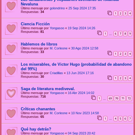
Nevaluna
Último mensaje por
golondrino
«
25 Sep 2024 17:35
Respuestas:
34
1
2
3
4
Ciencia Ficción
Último mensaje por
Yongasoo
«
19 Sep 2024 14:26
Respuestas:
81
1
6
7
8
9
…
Hablemos de libros
Último mensaje por
M. Corleone
«
30 Ago 2024 12:58
Respuestas:
33
1
2
3
4
Los miserables, de Victor Hugo (probabilidad de abandono
del 99%)
Último mensaje por
Criadillas
«
13 Jun 2024 17:16
Respuestas:
30
1
2
3
4
Saga de literatura mediveval.
Último mensaje por
Yongasoo
«
16 Abr 2024 14:02
Respuestas:
716
1
69
70
71
72
…
Críticas chanantes
Último mensaje por
M. Corleone
«
10 Nov 2023 14:58
Respuestas:
65
1
4
5
6
7
…
Qué hay detrás?
Último mensaje por
Yongasoo
«
04 Sep 2023 20:42