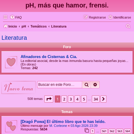
pH, más que hamor, frensi.
FAQ
Registrarse
Identificarse
B
Inicio
pH
Temáticos
Literatura
u
Literatura
s
Foro
c
a
Afinadores de Cisternas & Cia.
La editorial asocial, desde la mas inmunda basura hasta pequeñas joyas...
r
(En obras)
Temas:
242
Buscar
Búsqueda avanzad
nuevo tema
Página
1
de
34
1
2
3
4
5
34
Siguiente
508 temas
…
Temas
[Dragó Powa] El último libro que te has leído.
Último mensaje por
M. Corleone
«
03 Ago 2026 23:39
Respuestas:
5634
1
561
562
563
564
…