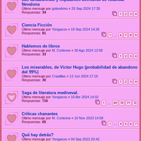
Nevaluna
Último mensaje por
golondrino
«
25 Sep 2024 17:35
Respuestas:
34
1
2
3
4
Ciencia Ficción
Último mensaje por
Yongasoo
«
19 Sep 2024 14:26
Respuestas:
81
1
6
7
8
9
…
Hablemos de libros
Último mensaje por
M. Corleone
«
30 Ago 2024 12:58
Respuestas:
33
1
2
3
4
Los miserables, de Victor Hugo (probabilidad de abandono
del 99%)
Último mensaje por
Criadillas
«
13 Jun 2024 17:16
Respuestas:
30
1
2
3
4
Saga de literatura mediveval.
Último mensaje por
Yongasoo
«
16 Abr 2024 14:02
Respuestas:
716
1
69
70
71
72
…
Críticas chanantes
Último mensaje por
M. Corleone
«
10 Nov 2023 14:58
Respuestas:
65
1
4
5
6
7
…
Qué hay detrás?
Último mensaje por
Yongasoo
«
04 Sep 2023 20:42