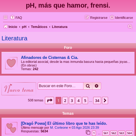
pH, más que hamor, frensi.
FAQ
Registrarse
Identificarse
B
Inicio
pH
Temáticos
Literatura
u
Literatura
s
Foro
c
a
Afinadores de Cisternas & Cia.
La editorial asocial, desde la mas inmunda basura hasta pequeñas joyas...
r
(En obras)
Temas:
242
Buscar
Búsqueda avanzad
nuevo tema
Página
1
de
34
1
2
3
4
5
34
Siguiente
508 temas
…
Temas
[Dragó Powa] El último libro que te has leído.
Último mensaje por
M. Corleone
«
03 Ago 2026 23:39
Respuestas:
5634
1
561
562
563
564
…