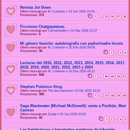
Revista Jot Down
Último mensaje por
M. Corleone
«
16 Jun 2026 15:45
Respuestas:
372
1
35
36
37
38
…
Ficciones Chatgepeteras.
Último mensaje por
Carmenbeilen
«
31 Mar 2026 21:57
Respuestas:
5
Mi género favorito: autobiografía con padre/madre loco/a
Último mensaje por
M. Corleone
«
20 Ene 2026 09:58
Respuestas:
35
1
2
3
4
Lecturas del 2010, 2011, 2012, 2013, 2014, 2015, 2016, 2017,
2018, 2019, 2020, 2021, 2022, 2023 y 2024
Último mensaje por
M. Corleone
«
16 Ene 2026 09:22
Respuestas:
506
1
48
49
50
51
…
Stephen Putoloco King.
Último mensaje por
The last samurai
«
23 Dic 2025 10:21
Respuestas:
392
1
37
38
39
40
…
Saga Blackwater (Michael McDowell): vente a Perdido, Mari
Carmen
Último mensaje por
Szalai
«
30 Jun 2025 20:02
Respuestas:
45
1
2
3
4
5
Las fantabulosas y hepatantes aventuras de Iskandar