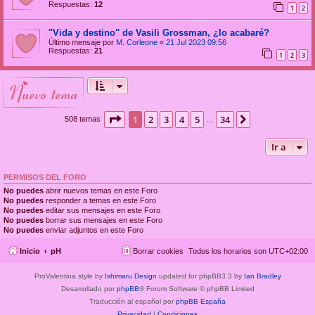
Respuestas:
12
1
2
"Vida y destino" de Vasili Grossman, ¿lo acabaré?
Último mensaje por
M. Corleone
«
21 Jul 2023 09:56
Respuestas:
21
1
2
3
nuevo tema
Página
1
de
34
1
2
3
4
5
34
Siguiente
508 temas
…
Ir a
PERMISOS DEL FORO
No puedes
abrir nuevos temas en este Foro
No puedes
responder a temas en este Foro
No puedes
editar sus mensajes en este Foro
No puedes
borrar sus mensajes en este Foro
No puedes
enviar adjuntos en este Foro
Inicio
pH
Borrar cookies
Todos los horarios son
UTC+02:00
ProValentina style by
Ishimaru Design
updated for phpBB3.3 by
Ian Bradley
Desarrollado por
phpBB
® Forum Software © phpBB Limited
Traducción al español por
phpBB España
Privacidad
|
Condiciones