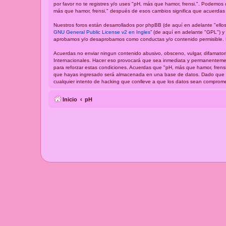
por favor no te registres y/o uses "pH, más que hamor, frensi.". Podemos
más que hamor, frensi." después de esos cambios significa que acuerdas 
Nuestros foros están desarrollados por phpBB (de aquí en adelante "ellos
GNU General Public License v2 en Ingles
” (de aquí en adelante "GPL") 
aprobamos y/o desaprobamos como conductas y/o contenido permisible. P
Acuerdas no enviar ningun contenido abusivo, obsceno, vulgar, difamatori
Internacionales. Hacer eso provocará que sea inmediata y permanentement
para reforzar estas condiciones. Acuerdas que "pH, más que hamor, frensi
que hayas ingresado será almacenada en una base de datos. Dado que est
cualquier intento de hacking que conlleve a que los datos sean comprome
Inicio
pH