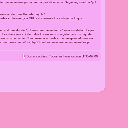
e que los revises por tu cuenta periódicamente. Seguir registrado a "pH,
lución de foros liberada bajo la “
sadas en Internet y la GPL estrictamente los excluye de lo que
país, el país donde "pH, más que hamor, frensi." está instalado o Leyes
t. Las direcciones IP de todos los envíos son registradas como ayuda
 creamos conveniente. Como usuario acuerdas que cualquier información
s que hamor, frensi." ni phpBB podrán considerarse responsables por
Borrar cookies
Todos los horarios son
UTC+02:00