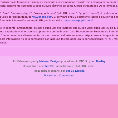
 cambiar estos términos en cualquier momento e intentaríamos avisarte, sin embargo sería prudent
estar legalmente sometido a esos nuevos términos tal como fueron actualizados y/o reformados.
", "sus", "software phpBB", "www.phpbb.com", "phpBB Limited", "phpBB Teams") el cual es una so
y puede ser descargada de
www.phpbb.com
. El software phpBB solamente facilita discusiones ba
ara más información sobre phpBB, por favor visita:
https://www.phpbb.com/
.
o, indecente, amenazante, sexual o cualquier otro material que pueda violar cualquier ley de tu 
e expulsado y, si lo creemos oportuno, con notificación a su Proveedor de Servicios de Interne
." tiene derecho a eliminar, editar, mover o cerrar cualquier tema en cualquier momento que lo
a información no será compartida con ninguna tercera parte sin tu consentimiento, ni "pH, má
tidos.
ProValentina style by
Ishimaru Design
updated for phpBB3.3 by
Ian Bradley
Desarrollado por
phpBB
® Forum Software © phpBB Limited
Traducción al español por
phpBB España
Privacidad
|
Condiciones