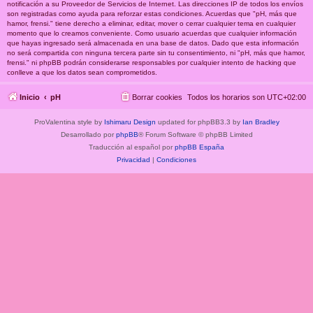
notificación a su Proveedor de Servicios de Internet. Las direcciones IP de todos los envíos
son registradas como ayuda para reforzar estas condiciones. Acuerdas que "pH, más que
hamor, frensi." tiene derecho a eliminar, editar, mover o cerrar cualquier tema en cualquier
momento que lo creamos conveniente. Como usuario acuerdas que cualquier información
que hayas ingresado será almacenada en una base de datos. Dado que esta información
no será compartida con ninguna tercera parte sin tu consentimiento, ni "pH, más que hamor,
frensi." ni phpBB podrán considerarse responsables por cualquier intento de hacking que
conlleve a que los datos sean comprometidos.
Inicio
pH
Borrar cookies
Todos los horarios son
UTC+02:00
ProValentina style by
Ishimaru Design
updated for phpBB3.3 by
Ian Bradley
Desarrollado por
phpBB
® Forum Software © phpBB Limited
Traducción al español por
phpBB España
Privacidad
|
Condiciones