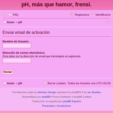
pH, más que hamor, frensi.
FAQ
Registrarse
Identificarse
B
Inicio
pH
u
Enviar email de activación
s
c
Nombre de Usuario:
a
r
Dirección de correo electrónico:
Esta debe ser la dirección de email que introdujiste al registrarte.
Inicio
pH
Borrar cookies
Todos los horarios son
UTC+02:00
ProValentina style by
Ishimaru Design
updated for phpBB3.3 by
Ian Bradley
Desarrollado por
phpBB
® Forum Software © phpBB Limited
Traducción al español por
phpBB España
Privacidad
|
Condiciones