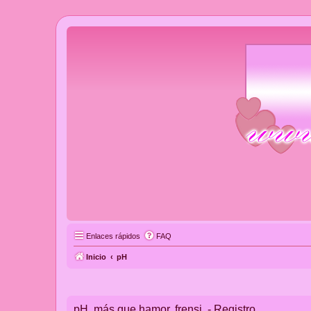
Enlaces rápidos
FAQ
Inicio
pH
pH, más que hamor, frensi. - Registro