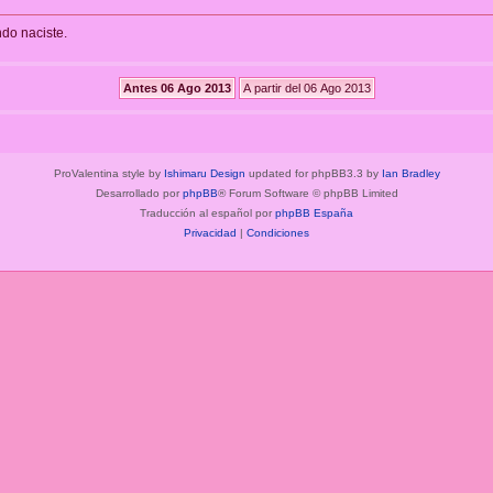
ndo naciste.
ProValentina style by
Ishimaru Design
updated for phpBB3.3 by
Ian Bradley
Desarrollado por
phpBB
® Forum Software © phpBB Limited
Traducción al español por
phpBB España
Privacidad
|
Condiciones