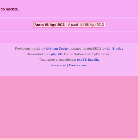
ndo naciste.
ProValentina style by
Ishimaru Design
updated for phpBB3.3 by
Ian Bradley
Desarrollado por
phpBB
® Forum Software © phpBB Limited
Traducción al español por
phpBB España
Privacidad
|
Condiciones