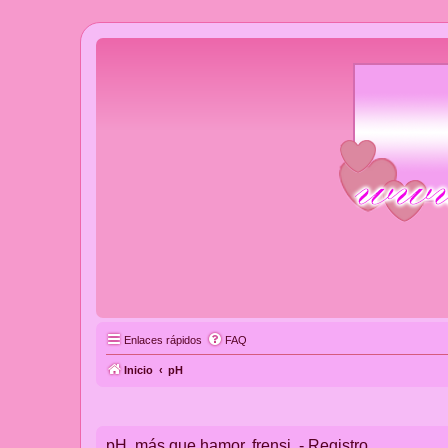
Enlaces rápidos
FAQ
Inicio
pH
pH, más que hamor, frensi. - Registro