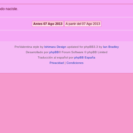
ndo naciste.
ProValentina style by
Ishimaru Design
updated for phpBB3.3 by
Ian Bradley
Desarrollado por
phpBB
® Forum Software © phpBB Limited
Traducción al español por
phpBB España
Privacidad
|
Condiciones