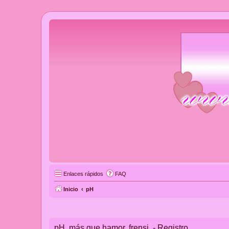
Enlaces rápidos
FAQ
Inicio
pH
pH, más que hamor, frensi. - Registro