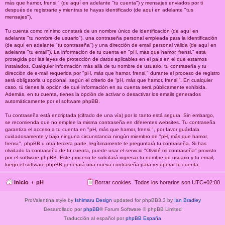
más que hamor, frensi." (de aquí en adelante "tu cuenta") y mensajes enviados por ti
después de registrarte y mientras te hayas identificado (de aquí en adelante "tus
mensajes").
Tu cuenta como mínimo constará de un nombre único de identificación (de aquí en
adelante "tu nombre de usuario"), una contraseña personal empleada para la identificación
(de aquí en adelante "tu contraseña") y una dirección de email personal válida (de aquí en
adelante "tu email"). La información de tu cuenta en "pH, más que hamor, frensi." está
protegida por las leyes de protección de datos aplicables en el país en el que estamos
instalados. Cualquier información más allá de tu nombre de usuario, tu contraseña y tu
dirección de e-mail requerida por "pH, más que hamor, frensi." durante el proceso de registro
será obligatoria u opcional, según el criterio de “pH, más que hamor, frensi.”. En cualquier
caso, tú tienes la opción de qué información en su cuenta será públicamente exhibida.
Además, en tu cuenta, tienes la opción de activar o desactivar los emails generados
automáticamente por el software phpBB.
Tu contraseña está encriptada (cifrado de una vía) por lo tanto está segura. Sin embargo,
se recomienda que no emplee la misma contraseña en diferentes websites. Tu contraseña
garantiza el acceso a tu cuenta en "pH, más que hamor, frensi.", por favor guárdala
cuidadosamente y bajo ninguna circunstancia ningún miembro de "pH, más que hamor,
frensi.", phpBB u otra tercera parte, legítimamente te preguntará tu contraseña. Si has
olvidado la contraseña de tu cuenta, puede usar el servicio "Olvidé mi contraseña" provisto
por el software phpBB. Este proceso te solicitará ingresar tu nombre de usuario y tu email,
luego el software phpBB generará una nueva contraseña para recuperar tu cuenta.
Inicio
pH
Borrar cookies
Todos los horarios son
UTC+02:00
ProValentina style by
Ishimaru Design
updated for phpBB3.3 by
Ian Bradley
Desarrollado por
phpBB
® Forum Software © phpBB Limited
Traducción al español por
phpBB España