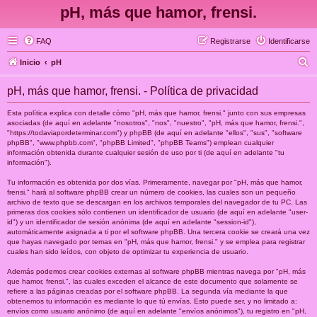
pH, más que hamor, frensi.
FAQ
Registrarse
Identificarse
B
Inicio
pH
u
pH, más que hamor, frensi. - Política de privacidad
s
c
Esta política explica con detalle cómo "pH, más que hamor, frensi." junto con sus empresas
asociadas (de aquí en adelante "nosotros", "nos", "nuestro", "pH, más que hamor, frensi.",
a
"https://todaviapordeterminar.com") y phpBB (de aquí en adelante "ellos", "sus", "software
phpBB", "www.phpbb.com", "phpBB Limited", "phpBB Teams") emplean cualquier
r
información obtenida durante cualquier sesión de uso por ti (de aquí en adelante "tu
información").
Tu información es obtenida por dos vías. Primeramente, navegar por "pH, más que hamor,
frensi." hará al software phpBB crear un número de cookies, las cuales son un pequeño
archivo de texto que se descargan en los archivos temporales del navegador de tu PC. Las
primeras dos cookies sólo contienen un identificador de usuario (de aquí en adelante "user-
id") y un identificador de sesión anónima (de aquí en adelante "session-id"),
automáticamente asignada a ti por el software phpBB. Una tercera cookie se creará una vez
que hayas navegado por temas en "pH, más que hamor, frensi." y se emplea para registrar
cuales han sido leídos, con objeto de optimizar tu experiencia de usuario.
Además podemos crear cookies externas al software phpBB mientras navega por "pH, más
que hamor, frensi.", las cuales exceden el alcance de este documento que solamente se
refiere a las páginas creadas por el software phpBB. La segunda vía mediante la que
obtenemos tu información es mediante lo que tú envías. Esto puede ser, y no limitado a:
envíos como usuario anónimo (de aquí en adelante "envíos anónimos"), tu registro en "pH,