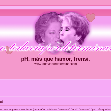
pH, más que hamor, frensi.
www.todaviapordeterminar.com
ad
 con sus empresas asociadas (de aquí en adelante "nosotros", "nos", "nuestro", "pH, más que ham