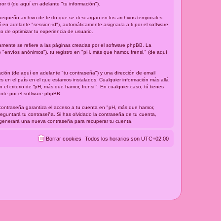
 ti (de aquí en adelante "tu información").
 pequeño archivo de texto que se descargan en los archivos temporales
 en adelante "session-id"), automáticamente asignada a ti por el software
 de optimizar tu experiencia de usuario.
mente se refiere a las páginas creadas por el software phpBB. La
"envíos anónimos"), tu registro en "pH, más que hamor, frensi." (de aquí
ción (de aquí en adelante "tu contraseña") y una dirección de email
es en el país en el que estamos instalados. Cualquier información más allá
el criterio de “pH, más que hamor, frensi.”. En cualquier caso, tú tienes
ente por el software phpBB.
 contraseña garantiza el acceso a tu cuenta en "pH, más que hamor,
reguntará tu contraseña. Si has olvidado la contraseña de tu cuenta,
BB generará una nueva contraseña para recuperar tu cuenta.
Borrar cookies
Todos los horarios son
UTC+02:00