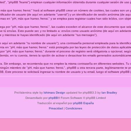
ted", "phpBB Teams") emplean cualquier información obtenida durante cualquier sesión de uso por
 más que hamor, frensi." hará al software phpBB crear un número de cookies, las cuales son un
ficador de usuario (de aquí en adelante "user-id") y un identificador de sesión anónima (de aquí
s en "pH, más que hamor, frensi." y se emplea para registrar cuales han sido leídos, con objeto
a por "pH, más que hamor, frensi.", las cuales exceden el alcance de este documento que sola
 tú envías. Esto puede ser, y no limitado a: envíos como usuario anónimo (de aquí en adelante 
e y mientras te hayas identificado (de aquí en adelante "tus mensajes").
 aquí en adelante "tu nombre de usuario"), una contraseña personal empleada para la identifica
enta en "pH, más que hamor, frensi." está protegida por las leyes de protección de datos aplicabl
por "pH, más que hamor, frensi." durante el proceso de registro será obligatoria u opcional, según 
demás, en tu cuenta, tienes la opción de activar o desactivar los emails generados automáticam
gura. Sin embargo, se recomienda que no emplee la misma contraseña en diferentes websites. Tu
 ningún miembro de "pH, más que hamor, frensi.", phpBB u otra tercera parte, legítimamente te p
hpBB. Este proceso te solicitará ingresar tu nombre de usuario y tu email, luego el software php
ProValentina style by
Ishimaru Design
updated for phpBB3.3 by
Ian Bradley
Desarrollado por
phpBB
® Forum Software © phpBB Limited
Traducción al español por
phpBB España
Privacidad
|
Condiciones