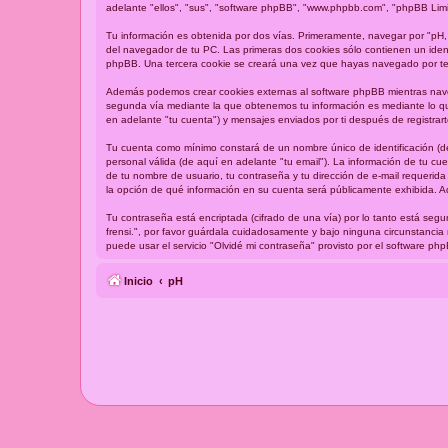
adelante "ellos", "sus", "software phpBB", "www.phpbb.com", "phpBB Limi
Tu información es obtenida por dos vías. Primeramente, navegar por "pH,
del navegador de tu PC. Las primeras dos cookies sólo contienen un identi
phpBB. Una tercera cookie se creará una vez que hayas navegado por tema
Además podemos crear cookies externas al software phpBB mientras naveg
segunda vía mediante la que obtenemos tu información es mediante lo que
en adelante "tu cuenta") y mensajes enviados por ti después de registrart
Tu cuenta como mínimo constará de un nombre único de identificación (de
personal válida (de aquí en adelante "tu email"). La información de tu cu
de tu nombre de usuario, tu contraseña y tu dirección de e-mail requerida 
la opción de qué información en su cuenta será públicamente exhibida. A
Tu contraseña está encriptada (cifrado de una vía) por lo tanto está se
frensi.", por favor guárdala cuidadosamente y bajo ninguna circunstancia
puede usar el servicio "Olvidé mi contraseña" provisto por el software p
Inicio
pH