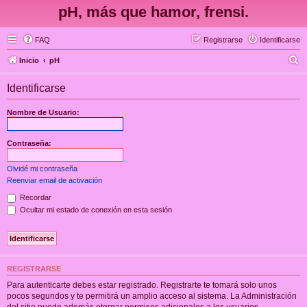
pH, más que hamor, frensi.
FAQ
Registrarse
Identificarse
B
Inicio
pH
u
Identificarse
s
c
Nombre de Usuario:
a
r
Contraseña:
Olvidé mi contraseña
Reenviar email de activación
Recordar
Ocultar mi estado de conexión en esta sesión
REGISTRARSE
Para autenticarte debes estar registrado. Registrarte te tomará solo unos
pocos segundos y te permitirá un amplio acceso al sistema. La Administración
del sitio puede además otorgar permisos adicionales a los usuarios