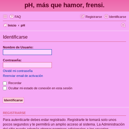
pH, más que hamor, frensi.
FAQ
Registrarse
Identificarse
B
Inicio
pH
u
Identificarse
s
c
Nombre de Usuario:
a
r
Contraseña:
Olvidé mi contraseña
Reenviar email de activación
Recordar
Ocultar mi estado de conexión en esta sesión
REGISTRARSE
Para autenticarte debes estar registrado. Registrarte te tomará solo unos
pocos segundos y te permitirá un amplio acceso al sistema. La Administración
del sitio puede además otorgar permisos adicionales a los usuarios