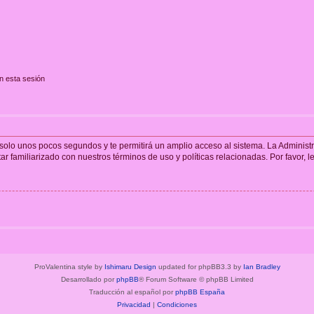
n esta sesión
á solo unos pocos segundos y te permitirá un amplio acceso al sistema. La Adminis
tar familiarizado con nuestros términos de uso y políticas relacionadas. Por favor, l
ProValentina style by
Ishimaru Design
updated for phpBB3.3 by
Ian Bradley
Desarrollado por
phpBB
® Forum Software © phpBB Limited
Traducción al español por
phpBB España
Privacidad
|
Condiciones