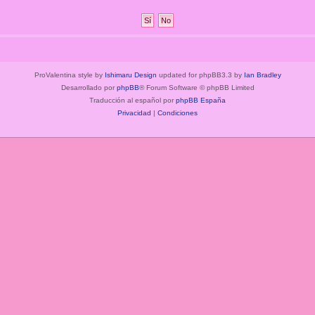
ProValentina style by
Ishimaru Design
updated for phpBB3.3 by
Ian Bradley
Desarrollado por
phpBB
® Forum Software © phpBB Limited
Traducción al español por
phpBB España
Privacidad
|
Condiciones