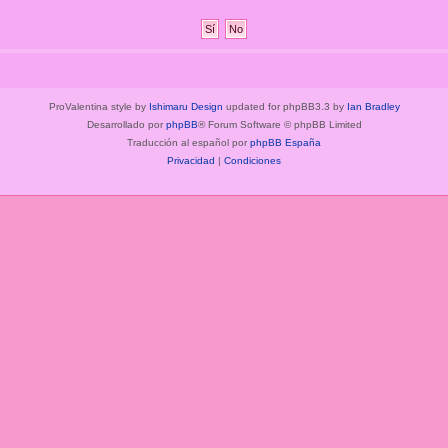
ProValentina style by
Ishimaru Design
updated for phpBB3.3 by
Ian Bradley
Desarrollado por
phpBB
® Forum Software © phpBB Limited
Traducción al español por
phpBB España
Privacidad
|
Condiciones