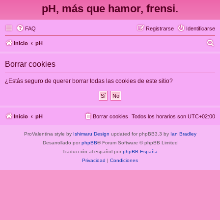
pH, más que hamor, frensi.
FAQ
Registrarse
Identificarse
B
Inicio
pH
u
Borrar cookies
s
c
¿Estás seguro de querer borrar todas las cookies de este sitio?
a
r
Inicio
pH
Borrar cookies
Todos los horarios son
UTC+02:00
ProValentina style by
Ishimaru Design
updated for phpBB3.3 by
Ian Bradley
Desarrollado por
phpBB
® Forum Software © phpBB Limited
Traducción al español por
phpBB España
Privacidad
|
Condiciones