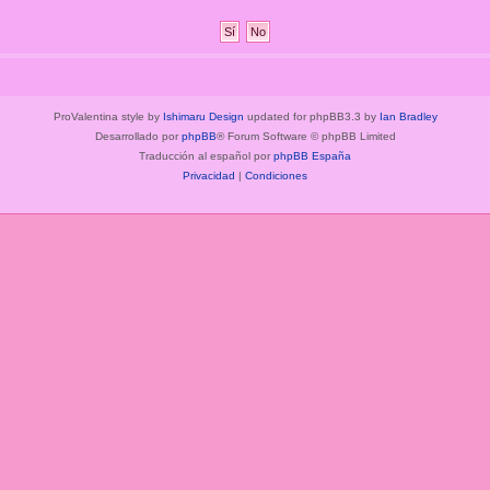
ProValentina style by
Ishimaru Design
updated for phpBB3.3 by
Ian Bradley
Desarrollado por
phpBB
® Forum Software © phpBB Limited
Traducción al español por
phpBB España
Privacidad
|
Condiciones