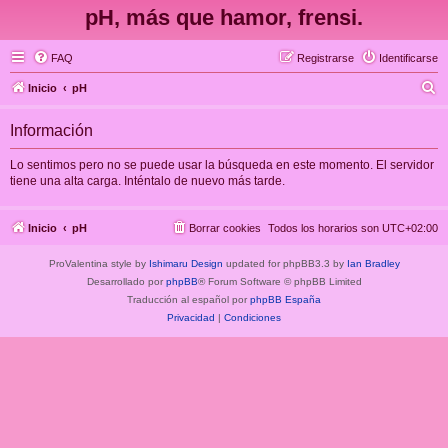
pH, más que hamor, frensi.
FAQ
Registrarse
Identificarse
B
Inicio
pH
u
Información
s
c
Lo sentimos pero no se puede usar la búsqueda en este momento. El servidor
tiene una alta carga. Inténtalo de nuevo más tarde.
a
r
Inicio
pH
Borrar cookies
Todos los horarios son
UTC+02:00
ProValentina style by
Ishimaru Design
updated for phpBB3.3 by
Ian Bradley
Desarrollado por
phpBB
® Forum Software © phpBB Limited
Traducción al español por
phpBB España
Privacidad
|
Condiciones