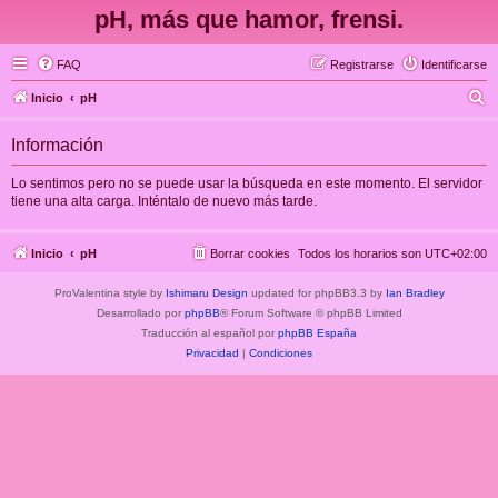
pH, más que hamor, frensi.
FAQ
Registrarse
Identificarse
B
Inicio
pH
u
Información
s
c
Lo sentimos pero no se puede usar la búsqueda en este momento. El servidor
tiene una alta carga. Inténtalo de nuevo más tarde.
a
r
Inicio
pH
Borrar cookies
Todos los horarios son
UTC+02:00
ProValentina style by
Ishimaru Design
updated for phpBB3.3 by
Ian Bradley
Desarrollado por
phpBB
® Forum Software © phpBB Limited
Traducción al español por
phpBB España
Privacidad
|
Condiciones