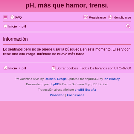
pH, más que hamor, frensi.
FAQ
Registrarse
Identificarse
B
Inicio
pH
u
Información
s
c
Lo sentimos pero no se puede usar la búsqueda en este momento. El servidor
tiene una alta carga. Inténtalo de nuevo más tarde.
a
r
Inicio
pH
Borrar cookies
Todos los horarios son
UTC+02:00
ProValentina style by
Ishimaru Design
updated for phpBB3.3 by
Ian Bradley
Desarrollado por
phpBB
® Forum Software © phpBB Limited
Traducción al español por
phpBB España
Privacidad
|
Condiciones