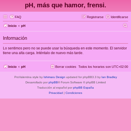
pH, más que hamor, frensi.
FAQ
Registrarse
Identificarse
B
Inicio
pH
u
Información
s
c
Lo sentimos pero no se puede usar la búsqueda en este momento. El servidor
tiene una alta carga. Inténtalo de nuevo más tarde.
a
r
Inicio
pH
Borrar cookies
Todos los horarios son
UTC+02:00
ProValentina style by
Ishimaru Design
updated for phpBB3.3 by
Ian Bradley
Desarrollado por
phpBB
® Forum Software © phpBB Limited
Traducción al español por
phpBB España
Privacidad
|
Condiciones