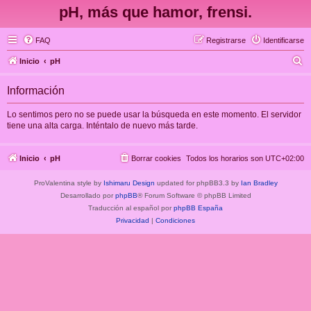
pH, más que hamor, frensi.
FAQ
Registrarse
Identificarse
B
Inicio
pH
u
Información
s
c
Lo sentimos pero no se puede usar la búsqueda en este momento. El servidor
tiene una alta carga. Inténtalo de nuevo más tarde.
a
r
Inicio
pH
Borrar cookies
Todos los horarios son
UTC+02:00
ProValentina style by
Ishimaru Design
updated for phpBB3.3 by
Ian Bradley
Desarrollado por
phpBB
® Forum Software © phpBB Limited
Traducción al español por
phpBB España
Privacidad
|
Condiciones