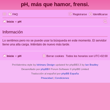
pH, más que hamor, frensi.
FAQ
Registrarse
Identificarse
B
Inicio
pH
u
Información
s
c
Lo sentimos pero no se puede usar la búsqueda en este momento. El servidor
tiene una alta carga. Inténtalo de nuevo más tarde.
a
r
Inicio
pH
Borrar cookies
Todos los horarios son
UTC+02:00
ProValentina style by
Ishimaru Design
updated for phpBB3.3 by
Ian Bradley
Desarrollado por
phpBB
® Forum Software © phpBB Limited
Traducción al español por
phpBB España
Privacidad
|
Condiciones