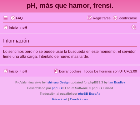
pH, más que hamor, frensi.
FAQ
Registrarse
Identificarse
B
Inicio
pH
u
Información
s
c
Lo sentimos pero no se puede usar la búsqueda en este momento. El servidor
tiene una alta carga. Inténtalo de nuevo más tarde.
a
r
Inicio
pH
Borrar cookies
Todos los horarios son
UTC+02:00
ProValentina style by
Ishimaru Design
updated for phpBB3.3 by
Ian Bradley
Desarrollado por
phpBB
® Forum Software © phpBB Limited
Traducción al español por
phpBB España
Privacidad
|
Condiciones