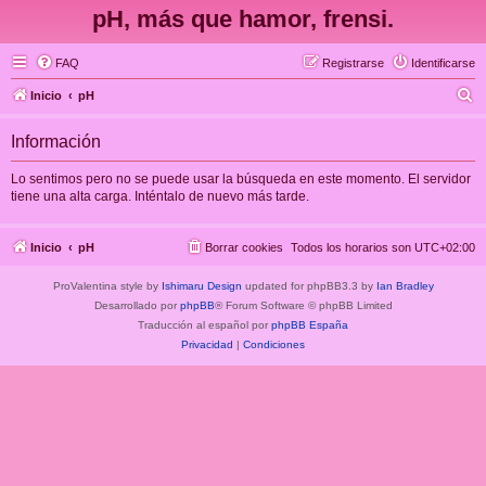
pH, más que hamor, frensi.
FAQ
Registrarse
Identificarse
B
Inicio
pH
u
Información
s
c
Lo sentimos pero no se puede usar la búsqueda en este momento. El servidor
tiene una alta carga. Inténtalo de nuevo más tarde.
a
r
Inicio
pH
Borrar cookies
Todos los horarios son
UTC+02:00
ProValentina style by
Ishimaru Design
updated for phpBB3.3 by
Ian Bradley
Desarrollado por
phpBB
® Forum Software © phpBB Limited
Traducción al español por
phpBB España
Privacidad
|
Condiciones