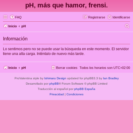
pH, más que hamor, frensi.
FAQ
Registrarse
Identificarse
B
Inicio
pH
u
Información
s
c
Lo sentimos pero no se puede usar la búsqueda en este momento. El servidor
tiene una alta carga. Inténtalo de nuevo más tarde.
a
r
Inicio
pH
Borrar cookies
Todos los horarios son
UTC+02:00
ProValentina style by
Ishimaru Design
updated for phpBB3.3 by
Ian Bradley
Desarrollado por
phpBB
® Forum Software © phpBB Limited
Traducción al español por
phpBB España
Privacidad
|
Condiciones