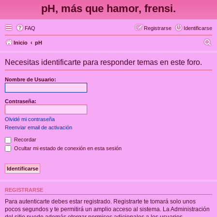
pH, más que hamor, frensi.
FAQ
Registrarse
Identificarse
B
Inicio
pH
u
Necesitas identificarte para responder temas en este foro.
s
c
Nombre de Usuario:
a
r
Contraseña:
Olvidé mi contraseña
Reenviar email de activación
Recordar
Ocultar mi estado de conexión en esta sesión
REGISTRARSE
Para autenticarte debes estar registrado. Registrarte te tomará solo unos
pocos segundos y te permitirá un amplio acceso al sistema. La Administración
del sitio puede además otorgar permisos adicionales a los usuarios