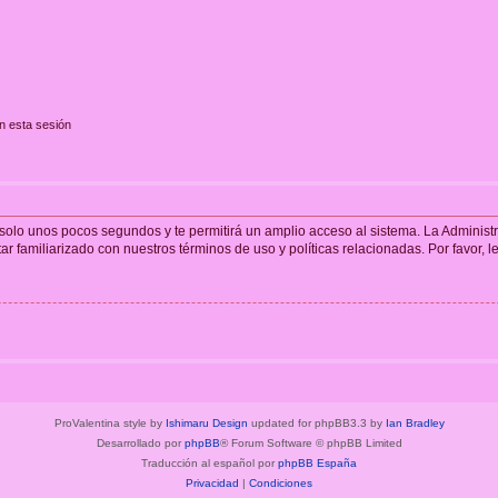
n esta sesión
á solo unos pocos segundos y te permitirá un amplio acceso al sistema. La Adminis
tar familiarizado con nuestros términos de uso y políticas relacionadas. Por favor, l
ProValentina style by
Ishimaru Design
updated for phpBB3.3 by
Ian Bradley
Desarrollado por
phpBB
® Forum Software © phpBB Limited
Traducción al español por
phpBB España
Privacidad
|
Condiciones