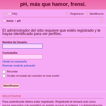
pH, más que hamor, frensi.
FAQ
Registrarse
Identificarse
B
Inicio
pH
u
El administrador del sitio requiere que estés registrado y te
s
hayas identificado para ver perfiles.
c
Nombre de Usuario:
a
r
Contraseña:
Olvidé mi contraseña
Reenviar email de activación
Recordar
Ocultar mi estado de conexión en esta sesión
REGISTRARSE
Para autenticarte debes estar registrado. Registrarte te tomará solo unos
pocos segundos y te permitirá un amplio acceso al sistema. La Administración