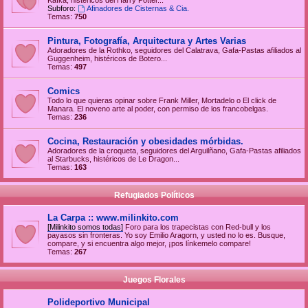
Kafka, histéricos del Harry Potter...
Subforo:
Afinadores de Cisternas & Cia.
Temas:
750
Pintura, Fotografía, Arquitectura y Artes Varias
Adoradores de la Rothko, seguidores del Calatrava, Gafa-Pastas afiliados al
Guggenheim, histéricos de Botero...
Temas:
497
Comics
Todo lo que quieras opinar sobre Frank Miller, Mortadelo o El click de
Manara. El noveno arte al poder, con permiso de los francobelgas.
Temas:
236
Cocina, Restauración y obesidades mórbidas.
Adoradores de la croqueta, seguidores del Arguilñano, Gafa-Pastas afiliados
al Starbucks, histéricos de Le Dragon...
Temas:
163
Refugiados Políticos
La Carpa :: www.milinkito.com
[Milinkito somos todas]
Foro para los trapecistas con Red-bull y los
payasos sin fronteras. Yo soy Emilio Aragorn, y usted no lo es. Busque,
compare, y si encuentra algo mejor, ¡pos línkemelo compare!
Temas:
267
Juegos Florales
Polideportivo Municipal