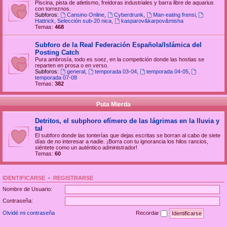
Piscina, pista de atletismo, freidoras industriales y barra libre de aquarius
con torreznos.
Subforos:
Cansino Online
,
Cyberdrunk
,
Man-eating frensi
,
Hattrick, Selección sub-20 nica
,
kasparov&karpov&misha
Temas:
468
Subforo de la Real Federación Española/Islámica del
Posting Catch
Pura ambrosía, todo es soez, en la competición donde las hostias se
reparten en prosa o en verso.
Subforos:
general
,
temporada 03-04
,
temporada 04-05
,
temporada 07-08
Temas:
382
Puta Mierda
Detritos, el subphoro efímero de las lágrimas en la lluvia y
tal
El subforo donde las tonterías que dejas escritas se borran al cabo de siete
días de no interesar a nadie. ¡Borra con tu ignorancia los hilos rancios,
siéntete como un auténtico administrador!
Temas:
60
IDENTIFICARSE
•
REGISTRARSE
Nombre de Usuario:
Contraseña:
Olvidé mi contraseña
Recordar