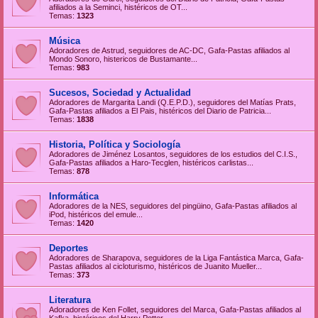
afiliados a la Seminci, histéricos de OT...
Temas:
1323
Música
Adoradores de Astrud, seguidores de AC-DC, Gafa-Pastas afiliados al
Mondo Sonoro, histericos de Bustamante...
Temas:
983
Sucesos, Sociedad y Actualidad
Adoradores de Margarita Landi (Q.E.P.D.), seguidores del Matías Prats,
Gafa-Pastas afiliados a El Pais, histéricos del Diario de Patricia...
Temas:
1838
Historia, Política y Sociología
Adoradores de Jiménez Losantos, seguidores de los estudios del C.I.S.,
Gafa-Pastas afiliados a Haro-Tecglen, histéricos carlistas...
Temas:
878
Informática
Adoradores de la NES, seguidores del pingüino, Gafa-Pastas afiliados al
iPod, histéricos del emule...
Temas:
1420
Deportes
Adoradores de Sharapova, seguidores de la Liga Fantástica Marca, Gafa-
Pastas afiliados al cicloturismo, histéricos de Juanito Mueller...
Temas:
373
Literatura
Adoradores de Ken Follet, seguidores del Marca, Gafa-Pastas afiliados al