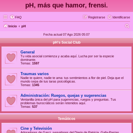
pH, más que hamor, frensi.
FAQ
Registrarse
Identificarse
B
Inicio
pH
u
Fecha actual 07 Ago 2026 05:07
s
pH's Social Club
c
General
a
Tu vida asocial comienza y acaba aquí. Lucha por ser la especie
dominante.
r
Temas:
1597
Traumas varios
Nadie te quiere, nadie te ama: tus sentimientos a flor de piel. Deja que el
mundo sepa de tus taras psicológicas.
Temas:
1345
Administración: Ruegos, quejas y sugerencias
Ventanilla única del pH para sugerencias, ruegos y preguntas. Tus
problemas burocráticos serán retenidos aquí.
Temas:
537
Temáticos
Cine y Televisión
Adoradores de Garci, seguidores del Diario de Patricia, Gafa-Pastas