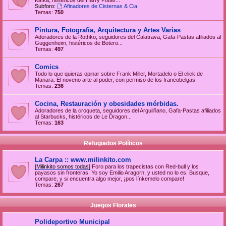
Kafka, histéricos del Harry Potter...
Subforo:
Afinadores de Cisternas & Cia.
Temas:
750
Pintura, Fotografía, Arquitectura y Artes Varias
Adoradores de la Rothko, seguidores del Calatrava, Gafa-Pastas afiliados al
Guggenheim, histéricos de Botero...
Temas:
497
Comics
Todo lo que quieras opinar sobre Frank Miller, Mortadelo o El click de
Manara. El noveno arte al poder, con permiso de los francobelgas.
Temas:
236
Cocina, Restauración y obesidades mórbidas.
Adoradores de la croqueta, seguidores del Arguilñano, Gafa-Pastas afiliados
al Starbucks, histéricos de Le Dragon...
Temas:
163
Refugiados Políticos
La Carpa :: www.milinkito.com
[Milinkito somos todas]
Foro para los trapecistas con Red-bull y los
payasos sin fronteras. Yo soy Emilio Aragorn, y usted no lo es. Busque,
compare, y si encuentra algo mejor, ¡pos línkemelo compare!
Temas:
267
Juegos Florales
Polideportivo Municipal