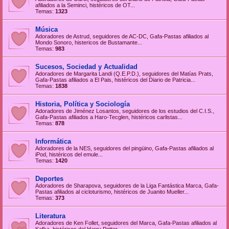
afiliados a la Seminci, histéricos de OT...
Temas:
1323
Música
Adoradores de Astrud, seguidores de AC-DC, Gafa-Pastas afiliados al
Mondo Sonoro, histericos de Bustamante...
Temas:
983
Sucesos, Sociedad y Actualidad
Adoradores de Margarita Landi (Q.E.P.D.), seguidores del Matías Prats,
Gafa-Pastas afiliados a El Pais, histéricos del Diario de Patricia...
Temas:
1838
Historia, Política y Sociología
Adoradores de Jiménez Losantos, seguidores de los estudios del C.I.S.,
Gafa-Pastas afiliados a Haro-Tecglen, histéricos carlistas...
Temas:
878
Informática
Adoradores de la NES, seguidores del pingüino, Gafa-Pastas afiliados al
iPod, histéricos del emule...
Temas:
1420
Deportes
Adoradores de Sharapova, seguidores de la Liga Fantástica Marca, Gafa-
Pastas afiliados al cicloturismo, histéricos de Juanito Mueller...
Temas:
373
Literatura
Adoradores de Ken Follet, seguidores del Marca, Gafa-Pastas afiliados al