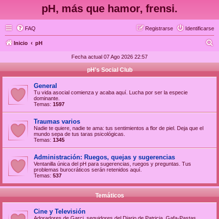
pH, más que hamor, frensi.
FAQ
Registrarse
Identificarse
B
Inicio
pH
u
Fecha actual 07 Ago 2026 22:57
s
pH's Social Club
c
General
a
Tu vida asocial comienza y acaba aquí. Lucha por ser la especie
dominante.
r
Temas:
1597
Traumas varios
Nadie te quiere, nadie te ama: tus sentimientos a flor de piel. Deja que el
mundo sepa de tus taras psicológicas.
Temas:
1345
Administración: Ruegos, quejas y sugerencias
Ventanilla única del pH para sugerencias, ruegos y preguntas. Tus
problemas burocráticos serán retenidos aquí.
Temas:
537
Temáticos
Cine y Televisión
Adoradores de Garci, seguidores del Diario de Patricia, Gafa-Pastas