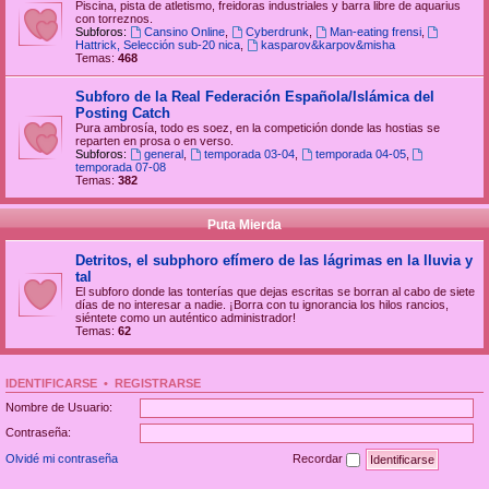
Piscina, pista de atletismo, freidoras industriales y barra libre de aquarius
con torreznos.
Subforos:
Cansino Online
,
Cyberdrunk
,
Man-eating frensi
,
Hattrick, Selección sub-20 nica
,
kasparov&karpov&misha
Temas:
468
Subforo de la Real Federación Española/Islámica del
Posting Catch
Pura ambrosía, todo es soez, en la competición donde las hostias se
reparten en prosa o en verso.
Subforos:
general
,
temporada 03-04
,
temporada 04-05
,
temporada 07-08
Temas:
382
Puta Mierda
Detritos, el subphoro efímero de las lágrimas en la lluvia y
tal
El subforo donde las tonterías que dejas escritas se borran al cabo de siete
días de no interesar a nadie. ¡Borra con tu ignorancia los hilos rancios,
siéntete como un auténtico administrador!
Temas:
62
IDENTIFICARSE
•
REGISTRARSE
Nombre de Usuario:
Contraseña:
Olvidé mi contraseña
Recordar