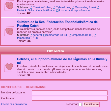
Piscina, pista de atletismo, freidoras industriales y barra libre de aquarius
con torreznos.
Subforos:
Cansino Online
,
Cyberdrunk
,
Man-eating frensi
,
Hattrick, Selección sub-20 nica
,
kasparov&karpov&misha
Temas:
468
Subforo de la Real Federación Española/Islámica del
Posting Catch
Pura ambrosía, todo es soez, en la competición donde las hostias se
reparten en prosa o en verso.
Subforos:
general
,
temporada 03-04
,
temporada 04-05
,
temporada 07-08
Temas:
382
Puta Mierda
Detritos, el subphoro efímero de las lágrimas en la lluvia y
tal
El subforo donde las tonterías que dejas escritas se borran al cabo de siete
días de no interesar a nadie. ¡Borra con tu ignorancia los hilos rancios,
siéntete como un auténtico administrador!
Temas:
60
IDENTIFICARSE
•
REGISTRARSE
Nombre de Usuario:
Contraseña:
Olvidé mi contraseña
Recordar