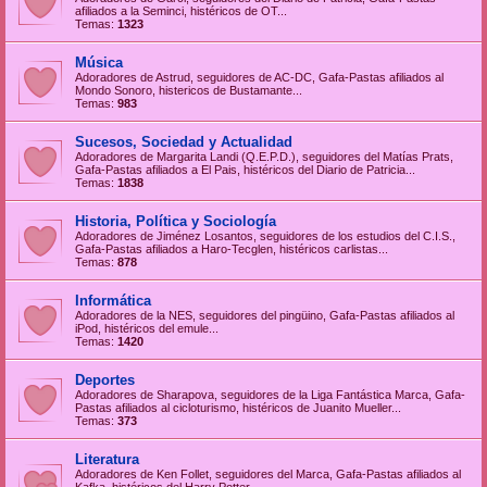
afiliados a la Seminci, histéricos de OT...
Temas:
1323
Música
Adoradores de Astrud, seguidores de AC-DC, Gafa-Pastas afiliados al
Mondo Sonoro, histericos de Bustamante...
Temas:
983
Sucesos, Sociedad y Actualidad
Adoradores de Margarita Landi (Q.E.P.D.), seguidores del Matías Prats,
Gafa-Pastas afiliados a El Pais, histéricos del Diario de Patricia...
Temas:
1838
Historia, Política y Sociología
Adoradores de Jiménez Losantos, seguidores de los estudios del C.I.S.,
Gafa-Pastas afiliados a Haro-Tecglen, histéricos carlistas...
Temas:
878
Informática
Adoradores de la NES, seguidores del pingüino, Gafa-Pastas afiliados al
iPod, histéricos del emule...
Temas:
1420
Deportes
Adoradores de Sharapova, seguidores de la Liga Fantástica Marca, Gafa-
Pastas afiliados al cicloturismo, histéricos de Juanito Mueller...
Temas:
373
Literatura
Adoradores de Ken Follet, seguidores del Marca, Gafa-Pastas afiliados al