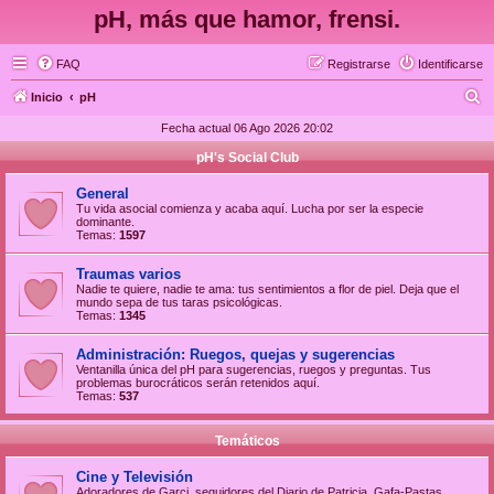
pH, más que hamor, frensi.
FAQ
Registrarse
Identificarse
B
Inicio
pH
u
Fecha actual 06 Ago 2026 20:02
s
pH's Social Club
c
General
a
Tu vida asocial comienza y acaba aquí. Lucha por ser la especie
dominante.
r
Temas:
1597
Traumas varios
Nadie te quiere, nadie te ama: tus sentimientos a flor de piel. Deja que el
mundo sepa de tus taras psicológicas.
Temas:
1345
Administración: Ruegos, quejas y sugerencias
Ventanilla única del pH para sugerencias, ruegos y preguntas. Tus
problemas burocráticos serán retenidos aquí.
Temas:
537
Temáticos
Cine y Televisión
Adoradores de Garci, seguidores del Diario de Patricia, Gafa-Pastas