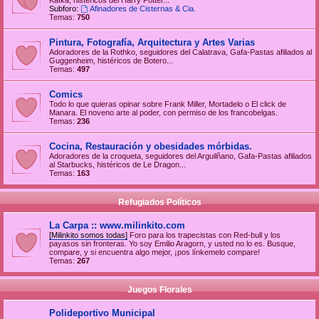
Kafka, histéricos del Harry Potter...
Subforo:
Afinadores de Cisternas & Cia.
Temas:
750
Pintura, Fotografía, Arquitectura y Artes Varias
Adoradores de la Rothko, seguidores del Calatrava, Gafa-Pastas afiliados al
Guggenheim, histéricos de Botero...
Temas:
497
Comics
Todo lo que quieras opinar sobre Frank Miller, Mortadelo o El click de
Manara. El noveno arte al poder, con permiso de los francobelgas.
Temas:
236
Cocina, Restauración y obesidades mórbidas.
Adoradores de la croqueta, seguidores del Arguilñano, Gafa-Pastas afiliados
al Starbucks, histéricos de Le Dragon...
Temas:
163
Refugiados Políticos
La Carpa :: www.milinkito.com
[Milinkito somos todas]
Foro para los trapecistas con Red-bull y los
payasos sin fronteras. Yo soy Emilio Aragorn, y usted no lo es. Busque,
compare, y si encuentra algo mejor, ¡pos línkemelo compare!
Temas:
267
Juegos Florales
Polideportivo Municipal