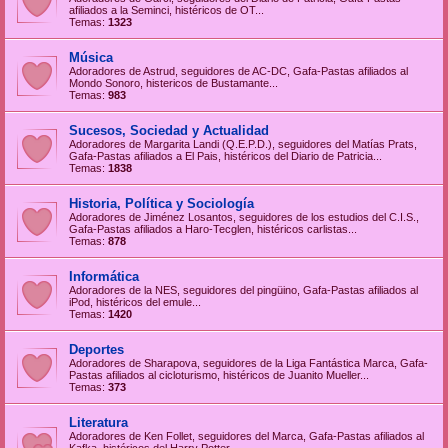
afiliados a la Seminci, histéricos de OT...
Temas:
1323
Música
Adoradores de Astrud, seguidores de AC-DC, Gafa-Pastas afiliados al
Mondo Sonoro, histericos de Bustamante...
Temas:
983
Sucesos, Sociedad y Actualidad
Adoradores de Margarita Landi (Q.E.P.D.), seguidores del Matías Prats,
Gafa-Pastas afiliados a El Pais, histéricos del Diario de Patricia...
Temas:
1838
Historia, Política y Sociología
Adoradores de Jiménez Losantos, seguidores de los estudios del C.I.S.,
Gafa-Pastas afiliados a Haro-Tecglen, histéricos carlistas...
Temas:
878
Informática
Adoradores de la NES, seguidores del pingüino, Gafa-Pastas afiliados al
iPod, histéricos del emule...
Temas:
1420
Deportes
Adoradores de Sharapova, seguidores de la Liga Fantástica Marca, Gafa-
Pastas afiliados al cicloturismo, histéricos de Juanito Mueller...
Temas:
373
Literatura
Adoradores de Ken Follet, seguidores del Marca, Gafa-Pastas afiliados al