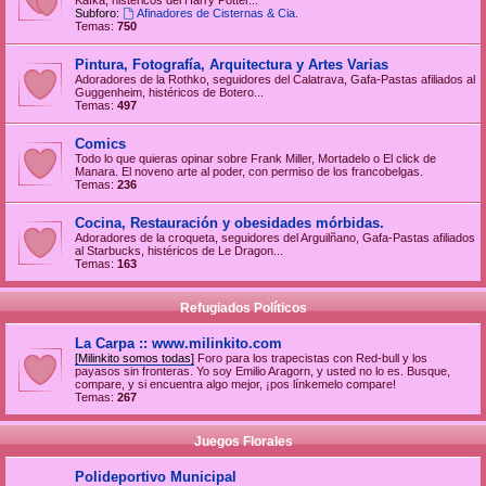
Kafka, histéricos del Harry Potter...
Subforo:
Afinadores de Cisternas & Cia.
Temas:
750
Pintura, Fotografía, Arquitectura y Artes Varias
Adoradores de la Rothko, seguidores del Calatrava, Gafa-Pastas afiliados al
Guggenheim, histéricos de Botero...
Temas:
497
Comics
Todo lo que quieras opinar sobre Frank Miller, Mortadelo o El click de
Manara. El noveno arte al poder, con permiso de los francobelgas.
Temas:
236
Cocina, Restauración y obesidades mórbidas.
Adoradores de la croqueta, seguidores del Arguilñano, Gafa-Pastas afiliados
al Starbucks, histéricos de Le Dragon...
Temas:
163
Refugiados Políticos
La Carpa :: www.milinkito.com
[Milinkito somos todas]
Foro para los trapecistas con Red-bull y los
payasos sin fronteras. Yo soy Emilio Aragorn, y usted no lo es. Busque,
compare, y si encuentra algo mejor, ¡pos línkemelo compare!
Temas:
267
Juegos Florales
Polideportivo Municipal