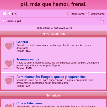
pH, más que hamor, frensi.
FAQ
Registrarse
Identificarse
B
Inicio
pH
u
Fecha actual 07 Ago 2026 21:46
s
pH's Social Club
c
General
a
Tu vida asocial comienza y acaba aquí. Lucha por ser la especie
dominante.
r
Temas:
1597
Traumas varios
Nadie te quiere, nadie te ama: tus sentimientos a flor de piel. Deja que el
mundo sepa de tus taras psicológicas.
Temas:
1345
Administración: Ruegos, quejas y sugerencias
Ventanilla única del pH para sugerencias, ruegos y preguntas. Tus
problemas burocráticos serán retenidos aquí.
Temas:
537
Temáticos
Cine y Televisión
Adoradores de Garci, seguidores del Diario de Patricia, Gafa-Pastas