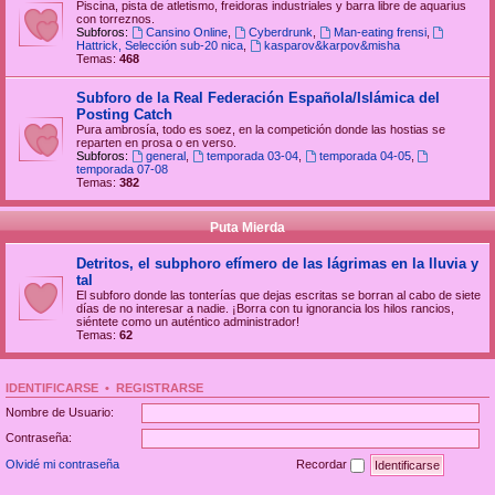
Piscina, pista de atletismo, freidoras industriales y barra libre de aquarius
con torreznos.
Subforos:
Cansino Online
,
Cyberdrunk
,
Man-eating frensi
,
Hattrick, Selección sub-20 nica
,
kasparov&karpov&misha
Temas:
468
Subforo de la Real Federación Española/Islámica del
Posting Catch
Pura ambrosía, todo es soez, en la competición donde las hostias se
reparten en prosa o en verso.
Subforos:
general
,
temporada 03-04
,
temporada 04-05
,
temporada 07-08
Temas:
382
Puta Mierda
Detritos, el subphoro efímero de las lágrimas en la lluvia y
tal
El subforo donde las tonterías que dejas escritas se borran al cabo de siete
días de no interesar a nadie. ¡Borra con tu ignorancia los hilos rancios,
siéntete como un auténtico administrador!
Temas:
62
IDENTIFICARSE
•
REGISTRARSE
Nombre de Usuario:
Contraseña:
Olvidé mi contraseña
Recordar